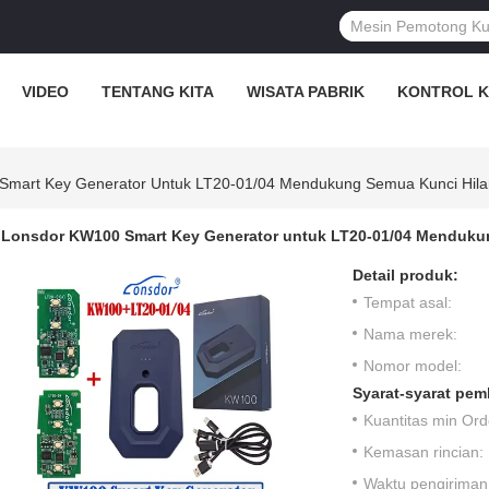
VIDEO
TENTANG KITA
WISATA PABRIK
KONTROL K
Smart Key Generator Untuk LT20-01/04 Mendukung Semua Kunci Hil
Lonsdor KW100 Smart Key Generator untuk LT20-01/04 Menduk
Detail produk:
Tempat asal:
Nama merek:
Nomor model:
Syarat-syarat pem
Kuantitas min Ord
Kemasan rincian:
Waktu pengiriman