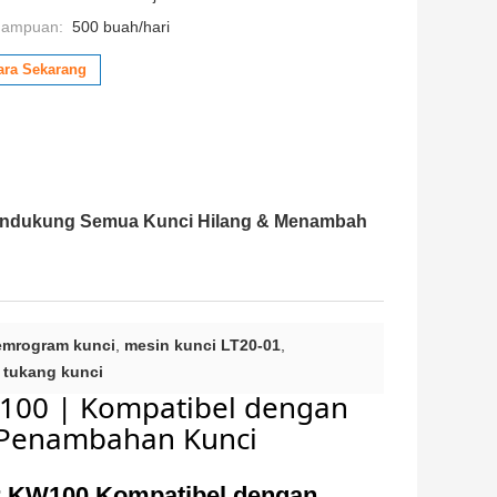
mampuan:
500 buah/hari
ara Sekarang
Mendukung Semua Kunci Hilang & Menambah
mrogram kunci
,
mesin kunci LT20-01
,
r tukang kunci
W100 | Kompatibel dengan
& Penambahan Kunci
r KW100 Kompatibel dengan