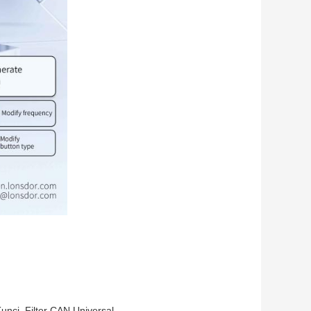
unci
,
Filter CAN Universal