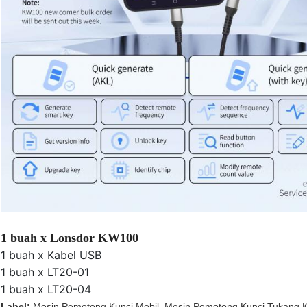
1 buah x Lonsdor KW100
1 buah x Kabel USB
1 buah x LT20-01
1 buah x LT20-04
Label:
Mesin Pemotong Kunci Mobil
,
Mesin Pemotong Kunci Tukang K