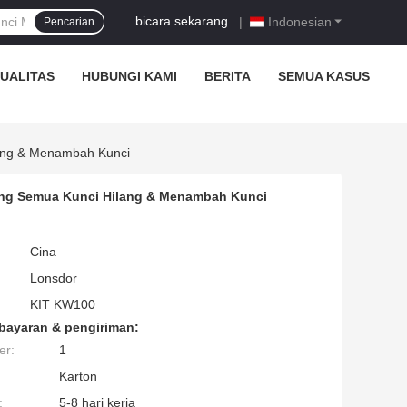
bicara sekarang
|
Indonesian
Pencarian
UALITAS
HUBUNGI KAMI
BERITA
SEMUA KASUS
ang & Menambah Kunci
ung Semua Kunci Hilang & Menambah Kunci
Cina
Lonsdor
KIT KW100
bayaran & pengiriman:
er:
1
Karton
:
5-8 hari kerja