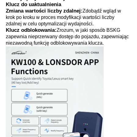
Klucz do uaktualnienia
Zmiana wartości liczby zdalnej:
Zdobądź wgląd w
krok po kroku w proces modyfikacji wartości liczby
O nas
zdalnej w celu optymalizacji wydajności.
Klucz odblokowania:
Zrozum, w jaki sposób BSKG
zapewnia nieprzerwany dostęp do pojazdu, zapewniając
Wycieczka po fabryce
niezawodną funkcję odblokowywania klucza.
Kontrola jakości
Skontaktuj się z nami
Aktualności
Wszystkie przypadki
Klucze automatyczne