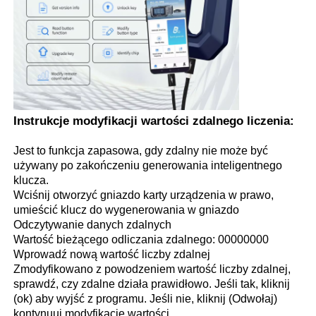
obudowa kluczyka samochodowego
Ostrza kluczyka samochodowego
Instrukcje modyfikacji wartości zdalnego liczenia:
Frez kątowy jednostronny
Jest to funkcja zapasowa, gdy zdalny nie może być
używany po zakończeniu generowania inteligentnego
programista kluczy samochodowych
klucza.
Wciśnij otworzyć gniazdo karty urządzenia w prawo,
umieścić klucz do wygenerowania w gniazdo
chip transpondera
Odczytywanie danych zdalnych
Wartość bieżącego odliczania zdalnego: 00000000
Wprowadź nową wartość liczby zdalnej
Automat do dorabiania kluczy
Zmodyfikowano z powodzeniem wartość liczby zdalnej,
sprawdź, czy zdalne działa prawidłowo. Jeśli tak, kliknij
(ok) aby wyjść z programu. Jeśli nie, kliknij (Odwołaj)
KEYDIY Inteligentny klucz
kontynuuj modyfikację wartości