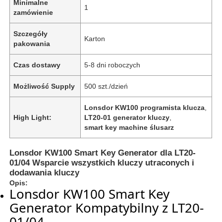
Minimalne
1
zamówienie
Szczegóły
Karton
pakowania
Czas dostawy
5-8 dni roboczych
Możliwość Supply
500 szt./dzień
Lonsdor KW100 programista klucza
,
High Light:
LT20-01 generator kluczy
,
smart key machine ślusarz
Lonsdor KW100 Smart Key Generator dla LT20-
01/04 Wsparcie wszystkich kluczy utraconych i
dodawania kluczy
Opis:
Lonsdor KW100 Smart Key
Generator Kompatybilny z LT20-
01/04