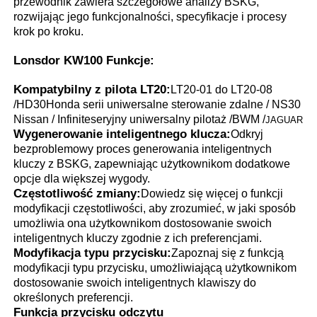
przewodnik zawiera szczegółowe analizy BSKG,
rozwijając jego funkcjonalności, specyfikacje i procesy
krok po kroku.
Lonsdor KW100 Funkcje:
Kompatybilny z pilota LT20:
LT20-01 do LT20-08
/
HD30
Honda serii uniwersalne sterowanie zdalne / NS30
Nissan / Infinite
seryjny uniwersalny pilotaż /BWM /
JAGUAR
Wygenerowanie inteligentnego klucza:
Odkryj
bezproblemowy proces generowania inteligentnych
kluczy z BSKG, zapewniając użytkownikom dodatkowe
opcje dla większej wygody.
Częstotliwość zmiany:
Dowiedz się więcej o funkcji
modyfikacji częstotliwości, aby zrozumieć, w jaki sposób
Dom
umożliwia ona użytkownikom dostosowanie swoich
inteligentnych kluczy zgodnie z ich preferencjami.
Modyfikacja typu przycisku:
Zapoznaj się z funkcją
modyfikacji typu przycisku, umożliwiającą użytkownikom
Produkty
dostosowanie swoich inteligentnych klawiszy do
określonych preferencji.
Funkcja przycisku odczytu
Filmy