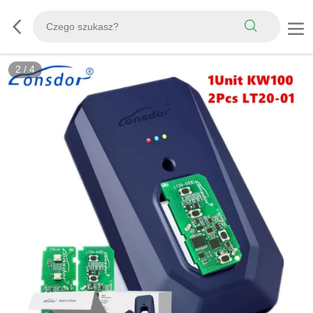
2
/
4