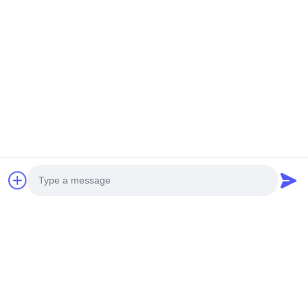
2 w 1 Magiczny Tank
Katana Decoder HU66
2M2 Maszyna do
/ HU92 Kluczarz
cięcia kluczy
Maszyna Zamknięcie
samochodowych
Samochodowe
Wyślij zapytanie
Wyślij zapytanie
Działa na Androidzie
narzędzie do
przez połączenie
otwierania
telefoniczne
Photo
Dom
O nas
Skontaktuj się z nami
Desktop Site
Video Call
Sitemap
Polityka prywatności