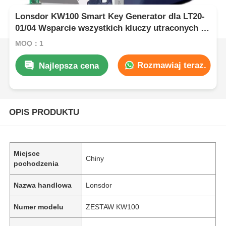
Lonsdor KW100 Smart Key Generator dla LT20-
01/04 Wsparcie wszystkich kluczy utraconych i
dodawania kluczy
MOQ：1
Rozmawiaj teraz.
Najlepsza cena
OPIS PRODUKTU
Miejsce
Chiny
pochodzenia
Nazwa handlowa
Lonsdor
Numer modelu
ZESTAW KW100