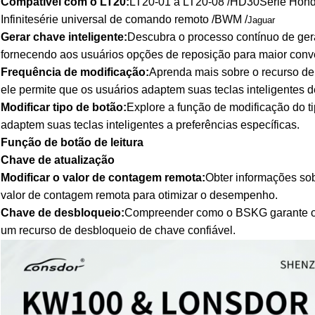
Compatível com o LT20:
LT20-01 a LT20-08 /
HD30
Série Hond
Infinite
série universal de comando remoto /BWM /
Jaguar
Gerar chave inteligente:
Descubra o processo contínuo de ger
fornecendo aos usuários opções de reposição para maior conv
Frequência de modificação:
Aprenda mais sobre o recurso de
ele permite que os usuários adaptem suas teclas inteligentes 
Modificar tipo de botão:
Explore a função de modificação do ti
adaptem suas teclas inteligentes a preferências específicas.
Função de botão de leitura
Chave de atualização
Modificar o valor de contagem remota:
Obter informações so
valor de contagem remota para otimizar o desempenho.
Chave de desbloqueio:
Compreender como o BSKG garante o a
um recurso de desbloqueio de chave confiável.