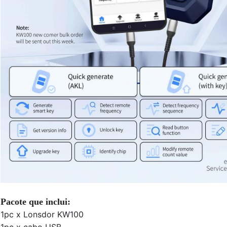
Pacote que inclui:
1pc x Lonsdor KW100
1pc x cabo USB