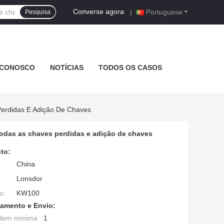
Converse agora
|
Portuguese
Pesquisa
 CONOSCO
NOTÍCIAS
TODOS OS CASOS
erdidas E Adição De Chaves
odas as chaves perdidas e adição de chaves
to:
China
Lonsdor
o:
KW100
amento e Envio:
dem mínima:
1