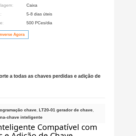
alagem:
Caixa
:
5-8 dias úteis
e:
500 PCes/dia
nverse Agora
te a todas as chaves perdidas e adição de
ogramação chave
,
LT20-01 gerador de chave
,
na-chave inteligente
teligente Compatível com
s e Adição de Chave