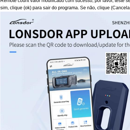
Remote count valor modificado com sucesso, por favor, teste s
sim, clique (ok) para sair do programa. Se não, clique (Cancelar