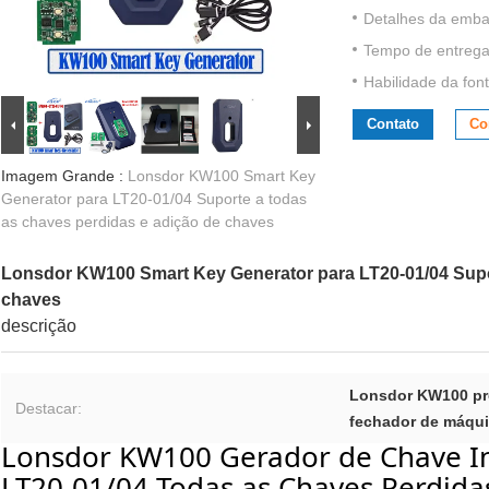
Detalhes da emb
Tempo de entrega
Habilidade da font
Contato
Co
Imagem Grande :
Lonsdor KW100 Smart Key
Generator para LT20-01/04 Suporte a todas
as chaves perdidas e adição de chaves
Lonsdor KW100 Smart Key Generator para LT20-01/04 Supor
chaves
descrição
Lonsdor KW100 pr
Destacar:
fechador de máqui
Lonsdor KW100 Gerador de Chave In
LT20-01/04 Todas as Chaves Perdida