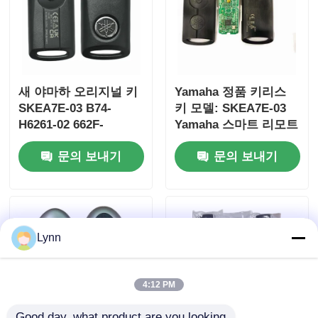
새 야마하 오리지널 키
Yamaha 정품 키리스
SKEA7E-03 B74-
키 모델: SKEA7E-03
H6261-02 662F-
Yamaha 스마트 리모트
SKEA7D03
키 B74-H6261-
문의 보내기
문의 보내기
02/662F-SKEA7D03용
홈
Lynn
제품 소개
4:12 PM
동영상
Good day, what product are you looking 