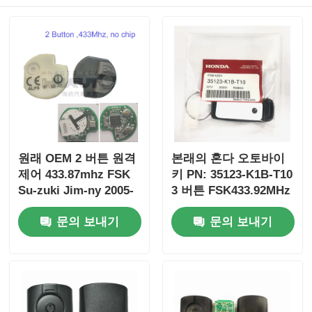
원래 OEM 2 버튼 원격
본래의 혼다 오토바이
제어 433.87mhz FSK
키 PN: 35123-K1B-T10
Su-zuki Jim-ny 2005-
3 버튼 FSK433.92MHz
2017 칩 없음 37182-A7
ID47chip 원격 자동차
문의 보내기
문의 보내기
도매 MOQ 50pcs 전용
키
제어