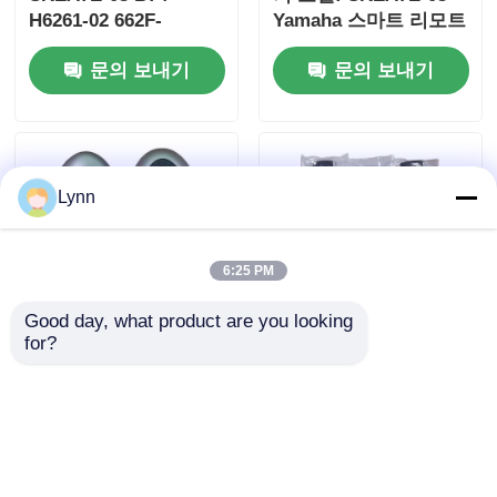
H6261-02 662F-
Yamaha 스마트 리모트
SKEA7D03
키 B74-H6261-
문의 보내기
문의 보내기
02/662F-SKEA7D03용
Lynn
6:25 PM
Good day, what product are you looking 
for?
2024-2025 현대 투스콘
2009-2014 TL 스마트
FOB 스마트 키 4+1 버
리모트 키 포브 3+1 버
튼 433MHz ID4A
튼 FSK313.8mhz /
95440-N9500 근접 리
PCF7945A / HITAG 2 /
문의 보내기
문의 보내기
모컨 키
46 CHIP / FCC ID:
M3N5WY8145 /