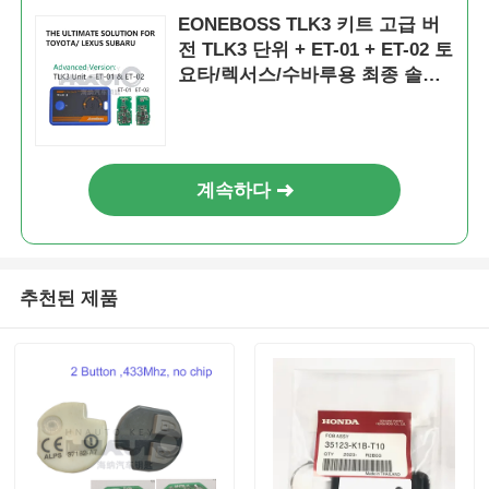
EONEBOSS TLK3 키트 고급 버
전 TLK3 단위 + ET-01 + ET-02 토
회사 소개
요타/렉서스/수바루용 최종 솔루
션
공장 투어
계속하다
품질 관리
연락처
추천된 제품
뉴스
모든 케이스
자동차 키