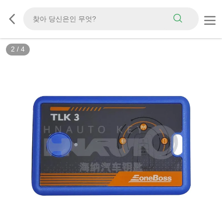
2
/
4