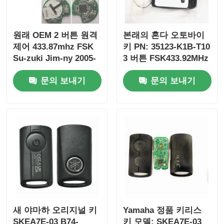
자동차 키 쉘
원래 OEM 2 버튼 원격
본래의 혼다 오토바이
제어 433.87mhz FSK
키 PN: 35123-K1B-T10
Su-zuki Jim-ny 2005-
3 버튼 FSK433.92MHz
자동차 키 블레이드
2017 칩 없음 37182-A7
ID47chip 원격 자동차
문의 보내기
문의 보내기
도매 MOQ 50pcs 전용
키
싱글 앵글 밀링 커터
제어
자동차 중요 프로그래머
트랜스폰더 칩
잠수기 기계
새 야마하 오리지널 키
Yamaha 정품 키리스
KEYDIY 스마트키
SKEA7E-03 B74-
키 모델: SKEA7E-03