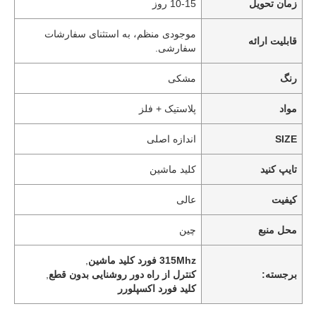
زمان تحویل
10-15 روز
موجودی منظم، به استثنای سفارشات
قابلیت ارائه
سفارشی.
رنگ
مشکی
مواد
پلاستیک + فلز
SIZE
اندازه اصلی
تایپ کنید
کلید ماشین
کیفیت
عالی
محل منبع
چین
315Mhz فورد کلید ماشین
,
برجسته:
کنترل از راه دور روشنایی بدون قطع
,
کليد فورد اکسپلورر