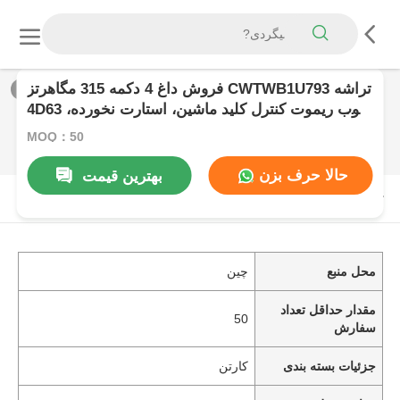
فروش داغ 4 دکمه 315 مگاهرتز CWTWB1U793 تراشه
1
/
0
4D63 فوب ریموت کنترل کلید ماشین، استارت نخورده،
مناسب برای فورد اکسپلورر، اکسپدیشن، تارس، اج،
MOQ：50
فلکس، موستانگ
حالا حرف بزن
بهترین قیمت
توضیحات محصول
محل منبع
چین
مقدار حداقل تعداد
50
سفارش
جزئیات بسته بندی
کارتن