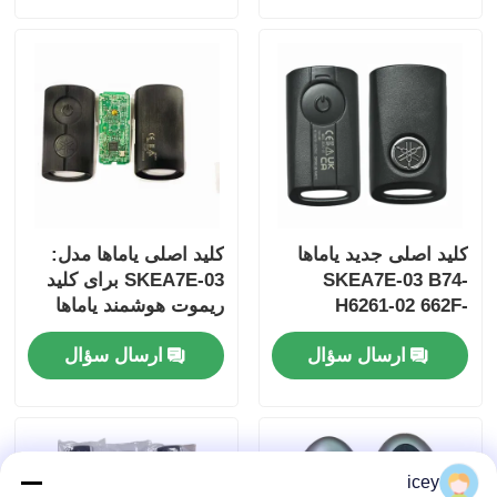
برای عمده MOQ 50pcs
کلید اصلی جدید یاماها
کلید اصلی یاماها مدل:
SKEA7E-03 B74-
SKEA7E-03 برای کلید
H6261-02 662F-
ریموت هوشمند یاماها
B74-H6261-02/662F-
SKEA7D03
خانه
ارسال سؤال
ارسال سؤال
SKEA7D03
محصولات
icey
فیلم های