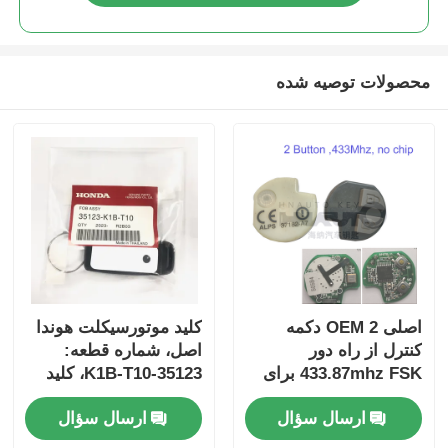
محصولات توصیه شده
اصلی OEM 2 دکمه
کلید موتورسیکلت هوندا
کنترل از راه دور
اصل، شماره قطعه:
433.87mhz FSK برای
35123-K1B-T10، کلید
Su-zuki Jim-ny 2005-
ریموت سه دکمه
ارسال سؤال
ارسال سؤال
2017 بدون تراشه
FSK433.92MHz با چیپ
37182-A7 فقط کنترل
ID47