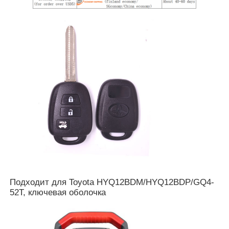
Автомобиль
Заготовка ключа зажигания
Одноугольная фрезерная резачка
программист ключа автомобиля
обломок приемоответчика
Подходит для Toyota HYQ12BDM/HYQ12BDP/GQ4-
Станок для изготовления ключей
52T, ключевая оболочка
Умный ключ KEYDIY