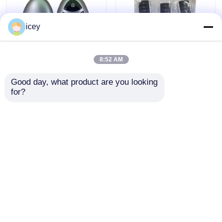
icey
8:52 AM
Good day, what product are you looking 
2024-2025 Hyundai
2009-2014 TL Умный
for?
Tuscon FOB умный
брелок с
ключ 4+1 кнопка
дистанционным
433MHz ID4A 95440-
управлением 3+1
Отправить запрос
Отправить запрос
N9500
кнопки FSK313.8
МГц / PCF7945A /
HITAG 2 / 46 ЧИП /
FCC ID: M3N5WY8145
Главная страница
Карта сайта
контактные данные
/ HON66
Desktop Site
Карта сайта
Политика уединения