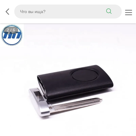
2
/
6