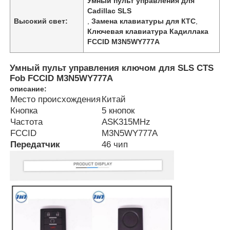
Умный пульт управления для
Cadillac SLS
Высокий свет:
,
Замена клавиатуры для КТС
,
Ключевая клавиатура Кадиллака
FCCID M3N5WY777A
Умный пульт управления ключом для SLS CTS
Fob FCCID M3N5WY777A
описание:
Место происхождения
Китай
Кнопка
5 кнопок
Частота
ASK315MHz
FCCID
M3N5WY777A
Передатчик
46 чип