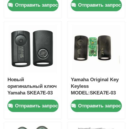
Отправить запрос
Отправить запрос
МГц FSK для Su-zuki
T10, трехкнопочный,
Jim-ny 2005-2017 без
FSK433.92MHz, чип
чипа 37182-A7,
ID47,
только управление
дистанционный
для оптовой
ключ
продажи,
минимальный заказ
50 шт.
Новый
Yamaha Original Key
оригинальный ключ
Keyless
Yamaha SKEA7E-03
MODEL:SKEA7E-03
B74-H6261-02 662F-
Для Yamaha Умный
Отправить запрос
Отправить запрос
SKEA7D03
дистанционный
ключ B74-H6261-
02/662F-SKEA7D03