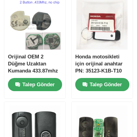
Orijinal OEM 2
Honda motosikleti
Düğme Uzaktan
için orijinal anahtar
Kumanda 433.87mhz
PN: 35123-K1B-T10
Su-zuki Jim-ny için
üç düğmeli
Talep Gönder
Talep Gönder
FSK 2005-2017 Çipsiz
FSK433.92MHz ID47
37182-A7 Toptan satış
çipli uzaktan
için sadece Kumanda
kumandalı araba
MOQ 50pcs
anahtarı