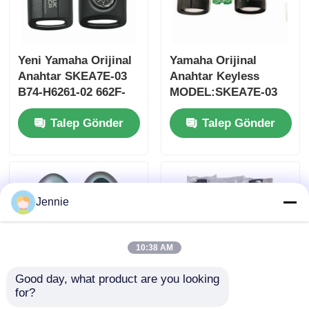
Yeni Yamaha Orijinal
Yamaha Orijinal
Anahtar SKEA7E-03
Anahtar Keyless
B74-H6261-02 662F-
MODEL:SKEA7E-03
SKEA7D03
Yamaha Akıllı
Talep Gönder
Talep Gönder
Uzaktan Kumanda
Anahtarı İçin B74-
H6261-02/662F-
SKEA7D03
Jennie
10:38 AM
Good day, what product are you looking 
for?
2024-2025 Hyundai
2009-2014 TL Akıllı