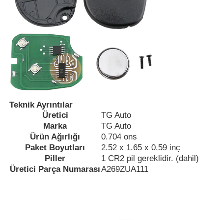
Teknik Ayrıntılar
Üretici
‎TG Auto
Marka
‎TG Auto
Ürün Ağırlığı
‎0.704 ons
Paket Boyutları
‎2.52 x 1.65 x 0.59 inç
Ana sayfa
Piller
‎1 CR2 pil gereklidir. (dahil)
Üretici Parça Numarası
‎A269ZUA111
Ürünler
VİDEOLAR