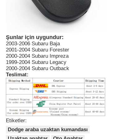
araba anahtarı kabuğu
Araba Anahtar Bıçağı
Şunlar için uygundur:
2003-2006 Subaru Baja
2001-2004 Subaru Forester
Tek Açılı Freze Kesici
2000-2004 Subaru Impreza
1999-2004 Subaru Legacy
2000-2004 Subaru Outback
Teslimat:
araba anahtarı programcısı
Transponder Çipi
Çilingir Makinesi
Etiketler:
Dodge araba uzaktan kumandası
KEYDIY Akıllı Anahtar
Uzaktan anahtar
Oto Anahtar