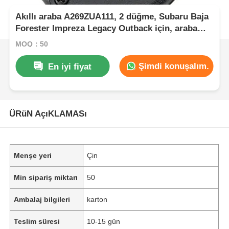
Akıllı araba A269ZUA111, 2 düğme, Subaru Baja
Forester Impreza Legacy Outback için, araba
uzaktan kumandası
MOQ：50
Şimdi konuşalım.
En iyi fiyat
ÜRüN AçıKLAMASı
Menşe yeri
Çin
Min sipariş miktarı
50
Ambalaj bilgileri
karton
Teslim süresi
10-15 gün