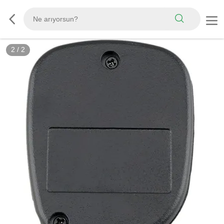
2
/
2