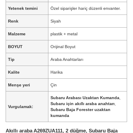
Yetenek temini
Özel siparişler hariç düzenli envanter.
Renk
Siyah
Malzeme
plastik + metal
BOYUT
Orijinal Boyut
Tip
Araba Anahtarları
Kalite
Harika
Menşe yeri
Çin
Subaru Arabası Uzaktan Kumanda
,
Subaru için akıllı araba anahtarı
,
Vurgulamak:
Subaru Baja Forester uzaktan
kumanda
Akıllı araba A269ZUA111, 2 düğme, Subaru Baja