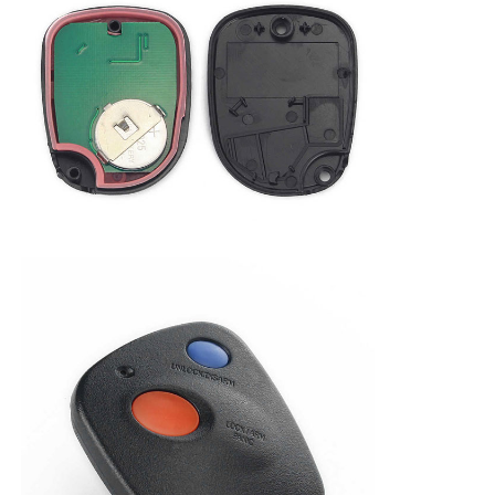
Hakkımızda
Fabrika turu
Kalite kontrol
Bize ulaşın
Haberler
Tüm servis talepleri
Oto Anahtarlar