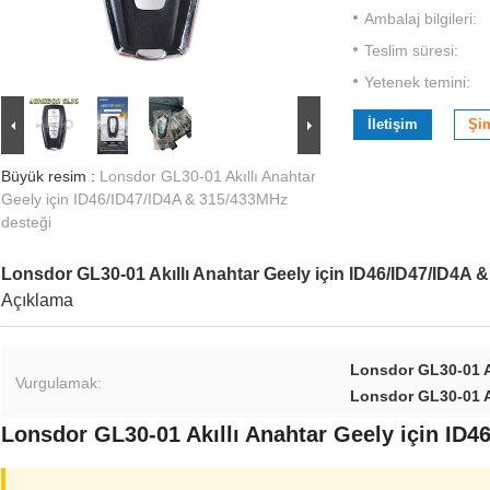
Ambalaj bilgileri:
Teslim süresi:
Yetenek temini:
İletişim
Şi
Büyük resim :
Lonsdor GL30-01 Akıllı Anahtar
Geely için ID46/ID47/ID4A & 315/433MHz
desteği
Lonsdor GL30-01 Akıllı Anahtar Geely için ID46/ID47/ID4A 
Açıklama
Lonsdor GL30-01 A
Vurgulamak:
Lonsdor GL30-01 Ak
Lonsdor GL30-01 Akıllı Anahtar Geely için ID4