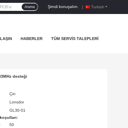
Şimdi konuşalım.
|
Turkish
Arama
ULAŞIN
HABERLER
TÜM SERVIS TALEPLERI
433MHz desteği
Çin
Lonsdor
GL30-01
koşulları:
:
50