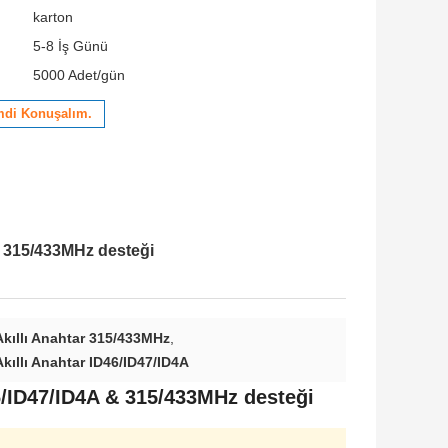
karton
5-8 İş Günü
5000 Adet/gün
mdi Konuşalım.
& 315/433MHz desteği
kıllı Anahtar 315/433MHz
,
ıllı Anahtar ID46/ID47/ID4A
6/ID47/ID4A & 315/433MHz desteği