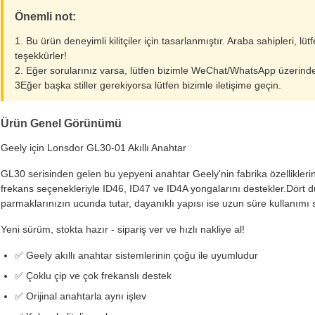
Önemli not:
1. Bu ürün deneyimli kilitçiler için tasarlanmıştır. Araba sahipleri, lü
teşekkürler!
2. Eğer sorularınız varsa, lütfen bizimle WeChat/WhatsApp üzerind
3Eğer başka stiller gerekiyorsa lütfen bizimle iletişime geçin.
Ürün Genel Görünümü
Geely için Lonsdor GL30-01 Akıllı Anahtar
GL30 serisinden gelen bu yepyeni anahtar Geely'nin fabrika özellikle
frekans seçenekleriyle ID46, ID47 ve ID4A yongalarını destekler.Dört dü
parmaklarınızın ucunda tutar, dayanıklı yapısı ise uzun süre kullanımı 
Yeni sürüm, stokta hazır - sipariş ver ve hızlı nakliye al!
✅ Geely akıllı anahtar sistemlerinin çoğu ile uyumludur
✅ Çoklu çip ve çok frekanslı destek
✅ Orijinal anahtarla aynı işlev