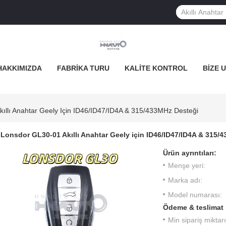
HAKKIMIZDA
FABRIKA TURU
KALITE KONTROL
BIZE 
ıllı Anahtar Geely Için ID46/ID47/ID4A & 315/433MHz Desteği
Lonsdor GL30-01 Akıllı Anahtar Geely için ID46/ID47/ID4A & 315/
Ürün ayrıntıları:
Menşe yeri:
Marka adı:
Model numarası:
Ödeme & teslimat 
Min sipariş miktarı