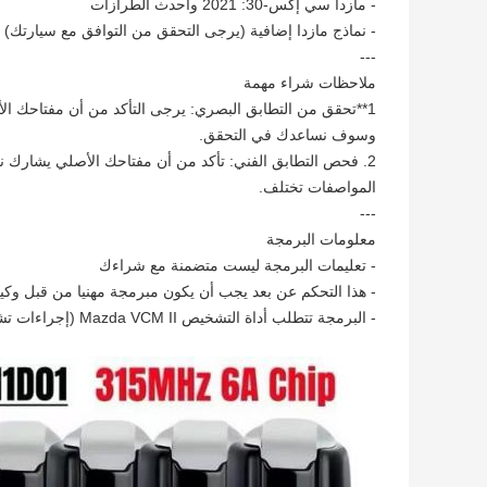
- مازدا سي إكس-30: 2021 وأحدث الطرازات
- نماذج مازدا إضافية (يرجى التحقق من التوافق مع سيارتك)
---
ملاحظات شراء مهمة
1**تحقق من التطابق البصري: يرجى التأكد من أن مفتاحك الأص
وسوف نساعدك في التحقق.
المواصفات تختلف.
---
معلومات البرمجة
- تعليمات البرمجة ليست متضمنة مع شراءك
- هذا التحكم عن بعد يجب أن يكون مبرمجة مهنيا من قبل وكي
- البرمجة تتطلب أداة التشخيص Mazda VCM II (إجراءات تشفير-تشفير خارجية على مستوى التاجر).