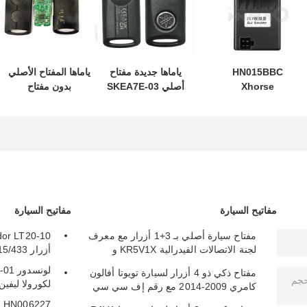
HN015BBC
ياماها جديدة مفتاح
ياماها المفتاح الأصلي
Xhorse
أصلي SKEA7E-03
بدون مفتاح
XDMB11EN ESL
B74-H6261-02
نموذج:SKEA7E-03
ELV محاكي لبنز
لـ Yamaha Smart
Remote Key B74-
W204 W207 W212
H6261-02/662F-
SKEA7D03
مفاتيح السيارة
مفاتيح السيارة
مفتاح سيارة أصلي بـ 3+1 أزرار مع معرف
لجنة الاتصالات الفيدرالية KR5V1X و
أزرار 315/433 ميجاهرتز
A2C32522800 للدخول بدون مفتاح
مفتاح ذكي ذو 4 أزرار لسيارة تويوتا أفالون
لكورولا ليفين كامر
كامري 2009-2014 مع رقم إف سي سي
HYQ14AEM
27