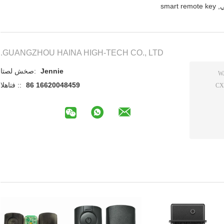
ي
,
smart remote key
GUANGZHOU HAINA HIGH-TECH CO., LTD.
Jennie
اتصل شخص:
86 16620048459
الهاتف ::