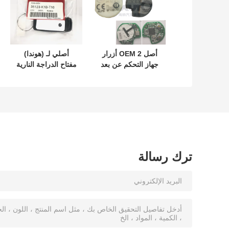
أصل OEM 2 أزرار
أصلي لـ (هوندا)
جهاز التحكم عن بعد
مفتاح الدراجة النارية
433.87mhz FSK لـ
رقم: 35123-K1B-
Su-zuki Jim-ny
T10 مفتاح سيارة ذو
2005-2017 بدون
ثلاثة أزرار
رقاقة 37182-A7
فقط التحكم للجملة
MOQ 50pcs
ترك رسالة