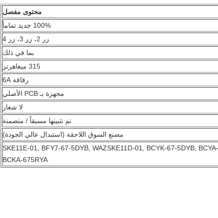
محتوى مفصل
100% جديد تماماً
زر 2، زر 3، زر 4
بما في ذلك
315 ميغاهرتز
رقاقة 6A
مجهزة بـ PCB الأصلي
لا شعار
تم تثبيتها مسبقاً / متضمنة
مصنع السوق اللاحقة (استبدال عالي الجودة)
SKE11E-01, BFY7-67-5DYB, WAZSKE11D-01, BCYK-67-5DYB, BCYA
BCKA-675RYA