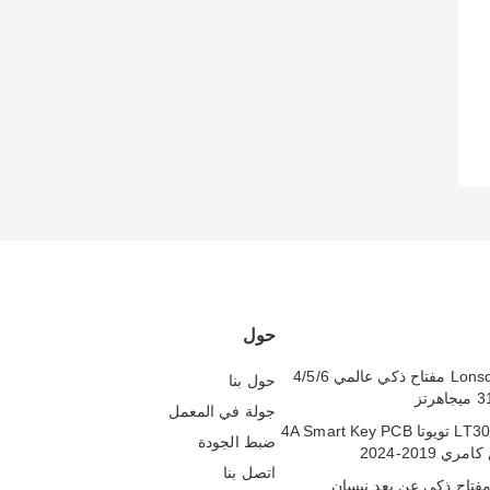
حول
Lonsdor LT20-10 مفتاح ذكي عالمي 4/5/6
حول بنا
جولة في المعمل
لونسدور LT30-01 تويوتا 4A Smart Key PCB
ضبط الجودة
ي 2019-2024
اتصل بنا
HN0062 مفتاح ذكي عن بعد نيسان