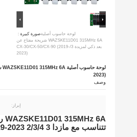
لوحة حاسوب أصلية
صورة كبيرة :
WAZSKE11D01 315MHz 6A شريحة مفتاح عن
بعد ذكي لمزيدة 3/CX-30/CX-50/CX-90 (2019-
2023)
2023)
وصف
إبراز:
 6A
تتناسب مع مازدا 3 CX-30 CX-50 CX-90 2019-2023 2/3/4 أزرار