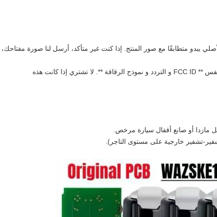
لي يبدو متطابقًا مع صور المنتج. إذا كنت غير متأكد، أرسل لنا صورة مفتاحك،
2. فحص التطابق الفني: تأكد من أن مفتاحك الأصلي يشارك نفس ** FCC ID و التردد و نموذج الرقاقة **. لا تشتري إذا كانت هذه
ل مازدا أو صانع أقفال سيارة مرخص.