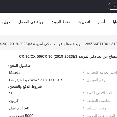
بحث
يا
أخبار
اتصل بنا
ضبط الجودة
جولة في المعمل
حول بنا
تفاصيل المنتج:
اسم العلامة التجارية:
Mazda
رقم الموديل:
WAZSKE11D01 315 ميجا هرتز 6A
شروط الدفع والشحن:
الحد الأدنى لكمية:
50
تفاصيل التغليف:
كرتون
وقت التسليم:
5-8 أيام عمل
القدرة على العرض:
5000 قطعة/يوم