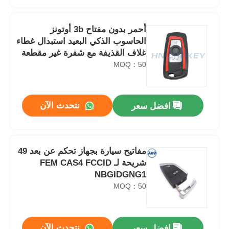
أحمر بدون مفتاح 3b أوتونز
الحاسوب الذكي البعيد استبدال غطاء
غلاف القذيفة مع شفرة غير مقطعة
MOQ：50
نتحدث الآن
افضل سعر
مفاتيح سيارة بجهاز تحكم عن بعد 49
منزل
شريحة لـ FEM CAS4 FCCID
NBGIDGNG1
MOQ：50
المنتجات
مفتاح سيارة Suzuki Vitara الأصلي 433MHz 47 رقاقة FCCID 2013D11464
أشرطة فيديو
نتحدث الآن
افضل سعر