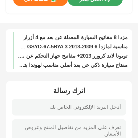
تويوتا ريموت FCCID HYQ14FBB 0010 P/N 89904-0C050 315 ميجاهرتز
مرسيدس بنز الأصلية القيادة ELV المحرك القفل الاتجاه المحرك W204 W212 عمود القيادة
حول بنا
HN0M0043 مازدا 8 مفتاح السيارة عن بعد 4 أزرار 433MHz FCCID SKE11B-04 CHY3-67-5RY
مزدا 8 مفاتيح السيارة المعدلة عن بعد مع 4 أزرار
جولة في المعمل
مناسبة لمازدا 6 2009-2013 FCC# 5WK43403D GSYD-67-5RYA 3 زر مفتاح السيارة فوب 433MHz 4D63 رقاقة
تويوتا لاند كروزر 2013+ مفاتيح جهاز التحكم عن بعد للسيارة الذكية 433MHz PN 89904-60B01/89904-60B02/89904-60B03
ضبط الجودة
مفتاح سيارة ذكي عن بعد أصلي مناسب لهوندا بتردد 313.8 ميجاهرتز، شريحة ID47، معرف لجنة الاتصالات الفيدرالية (FCCID): ACJ932HK1210A، معرف لجنة الاتصالات الكندية (IC): 216J-HK1210A
لمفتاح السيارة الذكي عن بعد لتويوتا بريوس/كورولا، 4 أزرار، 315 ميجاهرتز، شريحة G، معرف لجنة الاتصالات الفيدرالية GQ4-52T
اتصل بنا
لـ (كورولا) مفتاح سيارة ذكي ذو جهاز تحكم عن بعد 3 أزرار 315 ميغا هرتز 4D67 رقاقة FCCID HYQ12BBY
3+1 زر 314.3MHz/8A لوح رقمي 231451-0351 مفتاح السيارة عن بعد
اترك رسالة
أخبار
مفتاح سيارة عن بعد أصلي لسيارة كورولا أكسيو فيتز ASK433MHz، زرين، شريحة 4D71، رقم اللوحة 271451-0091
مناسبة لهوندا FCCID: Hlik6-1t 433 ميجاهرتز 46 شريحة 2+1/3+1 أزرار مفتاح سيارة ذكي عن بعد
جميع القضايا
غلاف مفتاح السيارة الأصلي ذو 5 أزرار لسيارة لاند روفر جاكوار
رقم تعريف لجنة الاتصالات الفيدرالية: HYQ14FBN رقم القطعة: 8990H-02030/8990H/12010 312/314 ميجاهرتز شريحة 4A
مفاتيح السيارة
أصلي مناسب لـ فولكسفاغن توارغ مفتاح ذكي بدون مفتاح يتبنى SD306 315/868/433 تردد FCCID: IYZVWTOUA