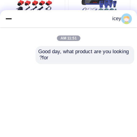
icey
جهاز Autel MaxiIM
أداة برمجة مفاتيح
IM508S المحمول
السيارات IMMO 8 "
لبرمجة مفاتيح السيارات
XTOOL X100 PAD 3
11:51 AM
ونظام منع الحركة
البرمجة المفتاح
افضل سعر
افضل سعر
Good day, what product are you looking 
for?
نتحدث الآن
نتحدث الآن
عرض المزيد
منزل
حول نا
اتصل بنا
Desktop Site
خريطة الموقع
سياسة الخصوصية