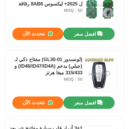
ل 2025+ ليكسوس 8AB6 رقاقة
314/315/433/434MHZ لوحة رقم
MOQ：50
6100 ل K518/KW100/K518PRO
نتحدث الآن
افضل سعر
(لونسدور GL30-01) مفتاح ذكي لـ
(جيلي) يدعم (ID46/ID47/ID4A) و
315/433 ميغا هرتز
MOQ：50
نتحدث الآن
افضل سعر
3+1 أزرار فلب سيارة مفاتيح عن بعد