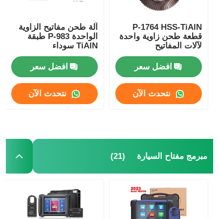
P-1764 HSS-TiAlN
آلة طحن مفاتيح الزاوية
قطعة طحن زاوية واحدة
الواحدة P-983 طبقة
لآلات المفاتيح
TiAlN سوداء
افضل سعر
افضل سعر
نتحدث الآن
نتحدث الآن
(21)
مبرمج مفتاح السيارة