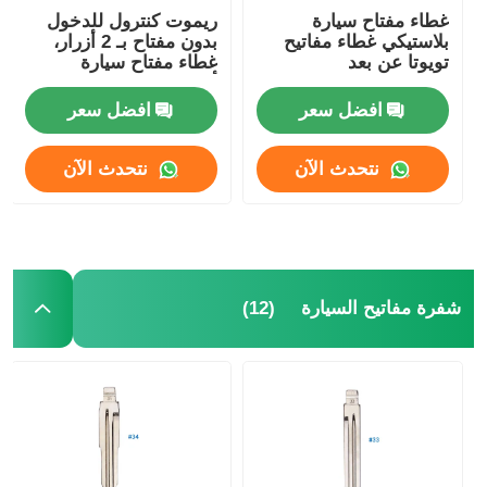
غطاء مفتاح سيارة
ريموت كنترول للدخول
بلاستيكي غطاء مفاتيح
بدون مفتاح بـ 2 أزرار،
تويوتا عن بعد
غطاء مفتاح سيارة
HYQ12BDM /
أوتوماتيكي لـ E38 E39
E36 Z3
HYQ12BDP / GQ4-52T
افضل سعر
افضل سعر
نتحدث الآن
نتحدث الآن
(12)
شفرة مفاتيح السيارة