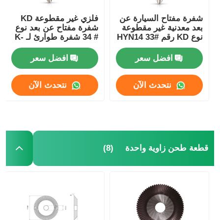
شفرة مفتاح السيارة عن
فلزي غير مقطوعة KD
بعد معدنية غير مقطوعة
شفرة مفتاح عن بعد نوع
نوع KD رقم #33 HYN14
# 34 شفرة طوارئ لـ K-
لـ H-Yundai Accent K-
A ريو H-Yundai لهجة
HYN10
Ia 33#
افضل سعر
افضل سعر
نتحدث الآن
نتحدث الآن
(8)
قطعة طحن زاوية واحدة