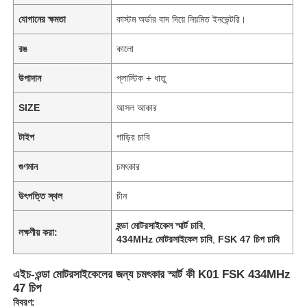
যোগানের ক্ষমতা
কাস্টম অর্ডার বাদ দিয়ে নিয়মিত ইনভেন্টরি।
রঙ
কালো
উপাদান
প্লাস্টিক + ধাতু
SIZE
আসল আকার
টাইপ
গাড়ির চাবি
গুণমান
চমৎকার
উৎপত্তি স্থল
চীন
হন্ডা মোটরসাইকেল স্মার্ট চাবি
,
লক্ষণীয় করা:
434MHz মোটরসাইকেল চাবি
,
FSK 47 চিপ চাবি
এইচ-ওন্ডা মোটরসাইকেলের জন্য চমৎকার স্মার্ট কী K01 FSK 434MHz
47 চিপ
বিবরণ: