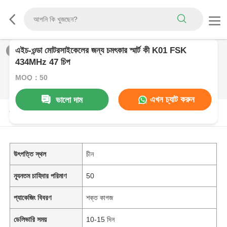
এইচ-ওন্ডা মোটরসাইকেলের জন্য চমৎকার স্মার্ট কী K01 FSK
1
/
0
434MHz 47 চিপ
MOQ：50
এখন চ্যাট করুন
ভালো দাম
পণ্যের বর্ণনা
উৎপত্তি স্থল
চীন
ন্যূনতম চাহিদার পরিমাণ
50
প্যাকেজিং বিবরণ
শক্ত কাগজ
ডেলিভারি সময়
10-15 দিন