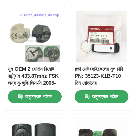
মূল OEM 2 বোতাম রিমোট
হন্ডা মোটরসাইকেলের মূল চাবি
কন্ট্রোল 433.87mhz FSK
PN: 35123-K1B-T10
জন্য সু-জুকি জিম-নি 2005-
তিন বোতামের
2017 ছাড়া চিপ 37182-A7
FSK433.92MHz
অনুসন্ধান পাঠান
অনুসন্ধান পাঠান
শুধুমাত্র নিয়ন্ত্রণ জন্য পাইকারি
ID47chip দূরবর্তী গাড়ির চাবি
MOQ 50pcs