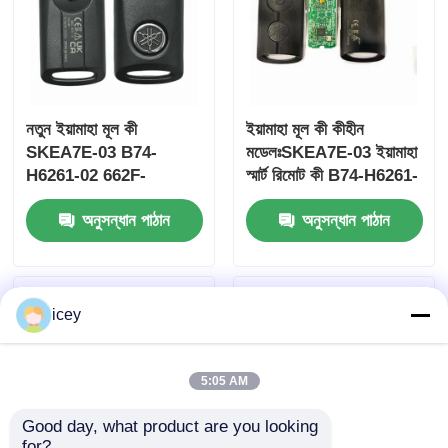
নতুন ইয়ামাহা মূল কী
ইয়ামাহা মূল কী কীহীন
SKEA7E-03 B74-
মডেলঃSKEA7E-03 ইয়ামাহা
H6261-02 662F-
স্মার্ট রিমোট কী B74-H6261-
SKEA7D03
02/662F-SKEA7D03 এর
অনুসন্ধান পাঠান
অনুসন্ধান পাঠান
জন্য
icey
বাড়ি
পণ্য
5:05 AM
Good day, what product are you looking 
ভিডিও
for?