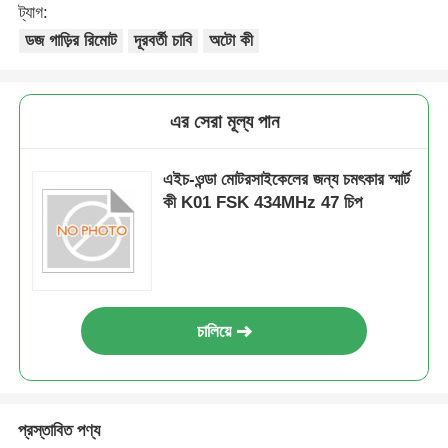
ট্যাগ:
ডজ গাড়ির রিমোট
দূরবর্তী চাবি
অটো কী
এর সেরা মূল্য পান
এইচ-ওন্ডা মোটরসাইকেলের জন্য চমৎকার স্মার্ট
কী K01 FSK 434MHz 47 চিপ
চালিয়ে
প্রস্তাবিত পণ্য