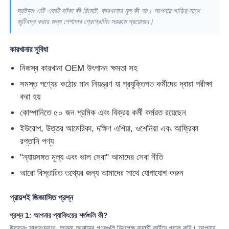
দ্রষ্টব্যঃ এটি একটি ফাঁকা কী রিমোট, কারখানার মূল কী নয়। আপনার গাড়ির সাথে
জুটিবদ্ধ করার জন্য পেশাদার প্রোগ্রামিং সরঞ্জাম প্রয়োজন।
কারখানার সুবিধা
নিজস্ব কারখানা OEM উৎপাদন ক্ষমতা সহ
সমস্ত পণ্যের কঠোর মান নিয়ন্ত্রণ যা প্রযুক্তিগত কর্মীদের দ্বারা পরীক্ষা
করা হয়
কোম্পানিতে ৫০ জন শ্রমিক এবং বিক্রয় কর্মী কর্মরত রয়েছেন
ইউরোপ, উত্তর আমেরিকা, দক্ষিণ এশিয়া, ওশেনিয়া এবং আফ্রিকা
রপ্তানি পণ্য
"ন্যায়সঙ্গত মূল্য এবং ভাল সেবা" আমাদের সেবা নীতি
বাড়ি
আরো বিস্তারিত তথ্যের জন্য আমাদের সাথে যোগাযোগ করুন
পণ্য
প্রায়শই জিজ্ঞাসিত প্রশ্ন
প্রশ্ন 1: আপনার প্যাকিংয়ের শর্তগুলি কী?
ভিডিও
উত্তরঃ সাধারণভাবে, আমরা আমাদের পণ্যগুলি নিরপেক্ষ বাদামী কার্টনে প্যাক করি। আপনার