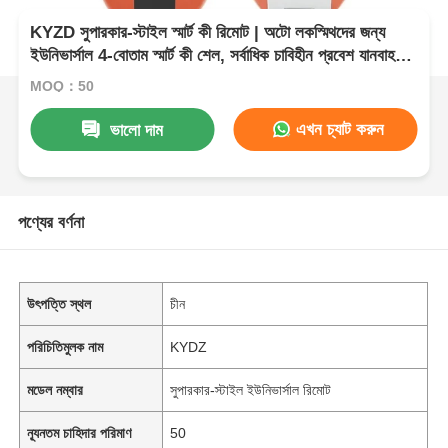
KYZD সুপারকার-স্টাইল স্মার্ট কী রিমোট | অটো লকস্মিথদের জন্য
ইউনিভার্সাল 4-বোতাম স্মার্ট কী শেল, সর্বাধিক চাবিহীন প্রবেশ যানবাহনের
সাথে সামঞ্জস্যপূর্ণ
MOQ：50
এখন চ্যাট করুন
ভালো দাম
পণ্যের বর্ণনা
উৎপত্তি স্থল
চীন
পরিচিতিমুলক নাম
KYDZ
মডেল নম্বার
সুপারকার-স্টাইল ইউনিভার্সাল রিমোট
ন্যূনতম চাহিদার পরিমাণ
50