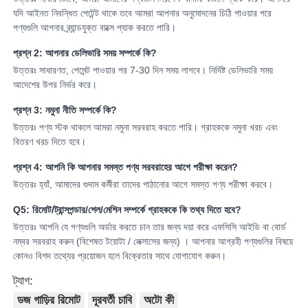
যদি আইনত নিবন্ধিত পেটেন্ট থাকে তবে আমরা আপনার অনুমোদনের চিঠি পাওয়ার পরে
পণ্যগুলি আপনার ব্র্যান্ডযুক্ত বাক্সে প্যাক করতে পারি।
আমাদের সম্পর্কে
প্রশ্ন 2: আপনার ডেলিভারি সময় সম্পর্কে কি?
উত্তরঃ সাধারণত, পেমেন্ট পাওয়ার পর 7-30 দিন সময় লাগবে। নির্দিষ্ট ডেলিভারি সময়
কারখানা ভ্রমণ
আদেশের উপর নির্ভর করে।
প্রশ্ন 3: নমুনা নীতি সম্পর্কে কি?
মান নিয়ন্ত্রণ
উত্তরঃ পণ্য স্টক থাকলে আমরা নমুনা সরবরাহ করতে পারি। গ্রাহককে নমুনা খরচ এবং
বিতরণ খরচ দিতে হবে।
প্রশ্ন 4: আপনি কি আপনার সমস্ত পণ্য সরবরাহের আগে পরীক্ষা করেন?
আমাদের সাথে যোগাযোগ করুন
উত্তরঃ হ্যাঁ, আমাদের গুদাম কর্মীরা তাদের পাঠানোর আগে সমস্ত পণ্য পরীক্ষা করবে।
Q5: রিমোট/ট্রান্সপন্ডার/শেল/মেশিন সম্পর্কে গ্রাহককে কি তথ্য দিতে হবে?
খবর
উত্তরঃ আপনি যে পণ্যগুলি অর্ডার করতে চান তার জন্য দয়া করে এফসিসি আইডি বা বোর্ড
নম্বর সরবরাহ করুন (বিশেষত টয়োটা / লেক্সাসের জন্য) । আপনার আগ্রহী পণ্যগুলির বিষয়ে
কোনও বিশদ তথ্যের প্রয়োজন হলে বিক্রেতার সাথে যোগাযোগ করুন।
সব ক্ষেত্রেই
ট্যাগ:
ডজ গাড়ির রিমোট
দূরবর্তী চাবি
অটো কী
অটো কী