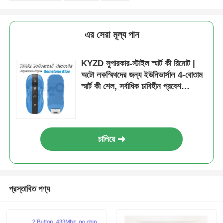
গাড়ির চাবির শেল
এর সেরা মূল্য পান
গাড়ির চাবি ব্লেড
KYZD সুপারকার-স্টাইল স্মার্ট কী রিমোট |
অটো লকস্মিথদের জন্য ইউনিভার্সাল 4-বোতাম
স্মার্ট কী শেল, সর্বাধিক চাবিহীন প্রবেশ
একক কোণ মিলিং কাটার
যানবাহনের সাথে সামঞ্জস্যপূর্ণ
গাড়ির চাবি প্রোগ্রামার
চালিয়ে
ট্রান্সপন্ডার চিপ
তালা প্রস্তুতকারক যন্ত্র
প্রস্তাবিত পণ্য
কেইডিআই স্মার্ট কী