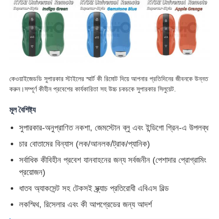
কেওয়াইজেডডি সুপারকার স্টাইলের স্মার্ট কী রিমোট দিয়ে আপনার প্রতিদিনের জীবনকে উন্নত
করুন।সম্পূর্ণ কীহীন প্রবেশের কার্যকারিতা সহ উচ্চ চকচকে সুপারকার সিলুয়েট.
মূল বৈশিষ্ট্য
সুপারকার-অনুপ্রাণিত নকশা, জেমস্টোন ব্লু এবং ইন্ডিগো গ্রিন-এ উপলব্ধ
চার বোতামের বিন্যাস (লক/আনলক/ট্রাক/প্যানিক)
সর্বাধিক কীবিহীন প্রবেশ যানবাহনের জন্য সর্বজনীন (পেশাদার প্রোগ্রামিং
প্রয়োজন)
ধাতব অ্যাকসেন্ট সহ টেকসই স্ক্র্যাচ প্রতিরোধী এবিএস বিল্ড
লকস্মিথ, রিসেলার এবং কী আপগ্রেডের জন্য আদর্শ