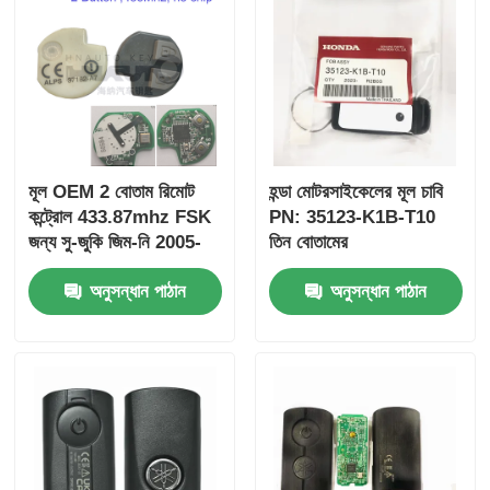
মূল OEM 2 বোতাম রিমোট
হন্ডা মোটরসাইকেলের মূল চাবি
কন্ট্রোল 433.87mhz FSK
PN: 35123-K1B-T10
জন্য সু-জুকি জিম-নি 2005-
তিন বোতামের
2017 ছাড়া চিপ 37182-A7
FSK433.92MHz
অনুসন্ধান পাঠান
অনুসন্ধান পাঠান
শুধুমাত্র নিয়ন্ত্রণ জন্য পাইকারি
ID47chip দূরবর্তী গাড়ির চাবি
MOQ 50pcs