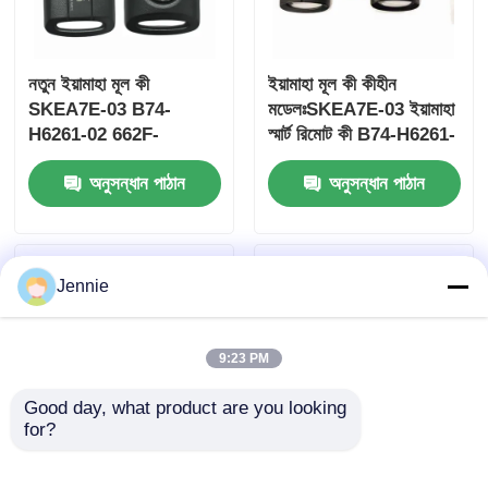
নতুন ইয়ামাহা মূল কী
ইয়ামাহা মূল কী কীহীন
SKEA7E-03 B74-
মডেলঃSKEA7E-03 ইয়ামাহা
H6261-02 662F-
স্মার্ট রিমোট কী B74-H6261-
SKEA7D03
02/662F-SKEA7D03 এর
অনুসন্ধান পাঠান
অনুসন্ধান পাঠান
জন্য
Jennie
9:23 PM
Good day, what product are you looking 
for?
২০২৪-২০২৫ হুন্ডাই টাস্কন
২০০৯-২০১৪ TL স্মার্ট রিমোট