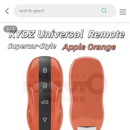
2
/
3