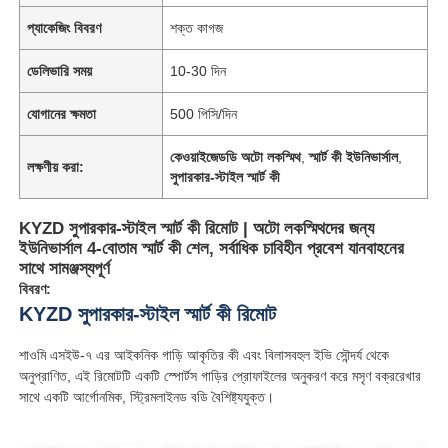
প্যাকেজিং বিবরণ
শক্ত কাগজ
ডেলিভারি সময়
10-30 দিন
যোগানের ক্ষমতা
500 পিসি/দিন
কেওয়াইজেডডি অটো লকস্মিথ
,
স্মার্ট কী ইউনিভার্সাল
,
লক্ষণীয় করা:
সুপারকার-স্টাইল স্মার্ট কী
KYZD সুপারকার-স্টাইল স্মার্ট কী রিমোট | অটো লকস্মিথদের জন্য
ইউনিভার্সাল 4-বোতাম স্মার্ট কী শেল, সর্বাধিক চাবিহীন প্রবেশ যানবাহনের
সাথে সামঞ্জস্যপূর্ণ
বিবরণ:
KYZD সুপারকার-স্টাইল স্মার্ট কী রিমোট
শাওমি এসইউ-৭ এর আইকনিক গাড়ি আকৃতির কী এবং বিলাসবহুল ইভি সৌন্দর্য থেকে
অনুপ্রাণিত, এই রিমোটটি একটি স্পোর্টস গাড়ির প্রোফাইলের অনুকরণ করে মসৃণ বক্ররেখার
সাথে একটি আর্গোনমিক, স্ট্রিমলাইনড বডি বৈশিষ্ট্যযুক্ত।