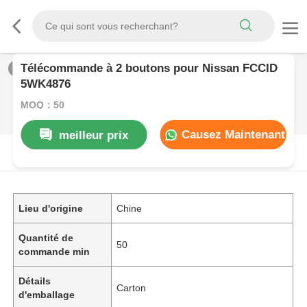
Télécommande à 2 boutons pour Nissan FCCID
1
/
0
5WK4876
MOQ：50
Causez Maintenant
meilleur prix
DESCRIPTION DE PRODUIT
Lieu d'origine
Chine
Quantité de
50
commande min
Détails
Carton
d'emballage