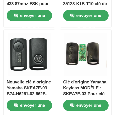
433.87mhz FSK pour
35123-K1B-T10 clé de
Su-zuki Jim-ny 2005-
voiture à distance à
envoyer une
envoyer une
2017 Sans puce
trois boutons
37182-A7 Seule
FSK433.92MHz
demande
demande
commande en gros
ID47chip
MOQ 50pcs
Aperçu
Nouvelle clé d'origine
Clé d'origine Yamaha
Yamaha SKEA7E-03
Keyless MODÈLE :
B74-H6261-02 662F-
SKEA7E-03 Pour clé
Produits
SKEA7D03
intelligente à distance
envoyer une
envoyer une
Yamaha B74-H6261-
02/662F-SKEA7D03
Vidéos