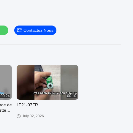
r
Contactez Nous
00:24
00:10
nde de
LT21-07FR
ette
July 02, 2026