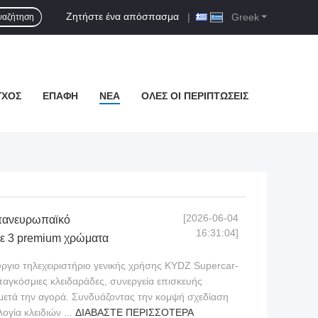
Ζητήστε ένα απόσπασμα
|
Greek
ναζήτηση
ΓΧΟΣ
ΕΠΑΦΉ
ΝΈΑ
ΌΛΕΣ ΟΙ ΠΕΡΙΠΤΏΣΕΙΣ
[2026-06-04
 πανευρωπαϊκό
16:31:04]
 σε 3 premium χρώματα
ργιο τηλεχειριστήριο γενικής χρήσης KYDZ Supercar-
παγκόσμιες κλειδαράδες, συνεργεία επισκευής
 μετά την αγορά. Συνδυάζοντας την κομψή σχεδίαση
ογία κλειδιών ...
ΔΙΑΒΆΣΤΕ ΠΕΡΙΣΣΌΤΕΡΑ