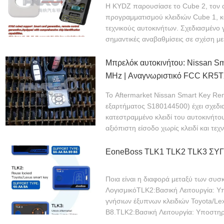
Η KYDZ παρουσίασε το Cube 2, τον 
προγραμματισμού κλειδιών Cube 1, κ
τεχνικούς αυτοκινήτων. Σχεδιασμένο γ
σημαντικές αναβαθμίσεις σε σχέση μ
ΠΕΡΙΣΣΌΤΕΡΑ
Μπρελόκ αυτοκινήτου: Nissan Smart 
MHz | Αναγνωριστικό FCC KR5T
S180144500
Το Aftermarket Nissan Smart Key Re
εξαρτήματος S180144500) έχει σχεδια
κατεστραμμένο κλειδί του αυτοκινήτο
αξιόπιστη είσοδο χωρίς κλειδί και τεχ
ΠΕΡΙΣΣΌΤΕΡΑ
EoneBoss TLK1 TLK2 TLK3 ΣΥ
Ποια είναι η διαφορά μεταξύ των συ
ΛογισμικόTLK2:Βασική Λειτουργία: Υ
γνήσιων έξυπνων κλειδιών Toyota/Lex
B8.TLK2:Βασική Λειτουργία: Υποστηρ
ΔΙΑΒΆΣΤΕ ΠΕΡΙΣΣΌΤΕΡΑ