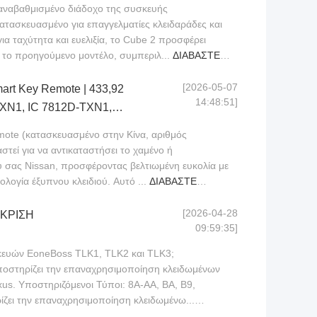
αναβαθμισμένο διάδοχο της συσκευής
ατασκευασμένο για επαγγελματίες κλειδαράδες και
ια ταχύτητα και ευελιξία, το Cube 2 προσφέρει
ε το προηγούμενο μοντέλο, συμπεριλ...
ΔΙΑΒΆΣΤΕ
[2026-05-07
Key Remote | 433,92
14:48:51]
XN1, IC 7812D-TXN1,
mote (κατασκευασμένο στην Κίνα, αριθμός
στεί για να αντικαταστήσει το χαμένο ή
υ σας Nissan, προσφέροντας βελτιωμένη ευκολία με
νολογία έξυπνου κλειδιού. Αυτό ...
ΔΙΑΒΆΣΤΕ
[2026-04-28
ΓΚΡΙΣΗ
09:59:35]
σκευών EoneBoss TLK1, TLK2 και TLK3;
ποστηρίζει την επαναχρησιμοποίηση κλειδωμένων
us. Υποστηριζόμενοι Τύποι: 8A-AA, BA, B9,
ίζει την επαναχρησιμοποίηση κλειδωμένω...