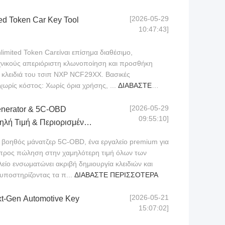
[2026-05-29
ted Token Car Key Tool
10:47:43]
nlimited Token Carείναι επίσημα διαθέσιμο,
χνικούς απεριόριστη κλωνοποίηση και προσθήκη
α κλειδιά του τσιπ NXP NCF29XX. Βασικές
χωρίς κόστος: Χωρίς όρια χρήσης, ...
ΔΙΑΒΆΣΤΕ
[2026-05-29
enerator & 5C-OBD
09:55:10]
μηλή Τιμή & Περιορισμένη
ο βοηθός μάνατζερ 5C-OBD, ένα εργαλείο premium για
ρα προς πώληση στην χαμηλότερη τιμή όλων των
είο ενσωματώνει ακριβή δημιουργία κλειδιών και
υποστηρίζοντας τα π...
ΔΙΑΒΆΣΤΕ ΠΕΡΙΣΣΌΤΕΡΑ
[2026-05-21
t-Gen Automotive Key
15:07:02]