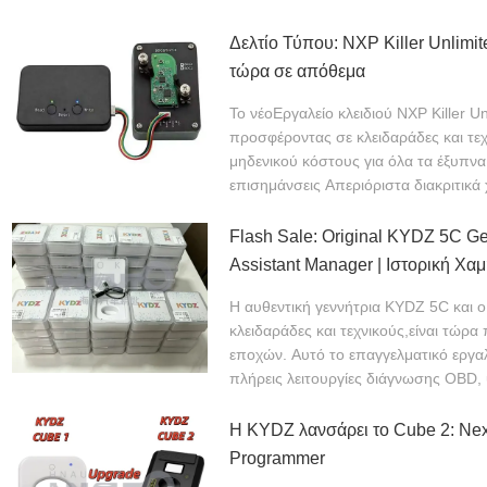
Δελτίο Τύπου: NXP Killer Unlimi
τώρα σε απόθεμα
Το νέοΕργαλείο κλειδιού NXP Killer U
προσφέροντας σε κλειδαράδες και τε
μηδενικού κόστους για όλα τα έξυπν
επισημάνσεις Απεριόριστα διακριτικά 
ΠΕΡΙΣΣΌΤΕΡΑ
Flash Sale: Original KYDZ 5C G
Assistant Manager | Ιστορική Χα
Μετοχή
Η αυθεντική γεννήτρια KYDZ 5C και 
κλειδαράδες και τεχνικούς,είναι τώ
εποχών. Αυτό το επαγγελματικό εργαλ
πλήρεις λειτουργίες διάγνωσης OBD, 
Η KYDZ λανσάρει το Cube 2: Nex
Programmer