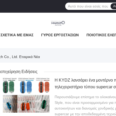
Α
ΣΧΕΤΙΚΆ ΜΕ ΕΜΆΣ
ΓΎΡΟΣ ΕΡΓΟΣΤΑΣΊΩΝ
ΠΟΙΟΤΙΚΌΣ ΈΛΕ
 Co., Ltd. Εταιρικά Νέα
επιχείρηση Ειδήσεις
Η KYDZ λανσάρει ένα μοντέρνο
τηλεχειριστήριο τύπου supercar
ινητοκινητοκινητοκινητοκινητοκινητικο
Παρουσιάζουμε επίσημα το ολοκαίνου
Style, που είναι προσαρμοσμένο για 
αυτοκινήτων και διανομείς χονδρικής
supercar με την αποδεδειγμένη τεχνολ