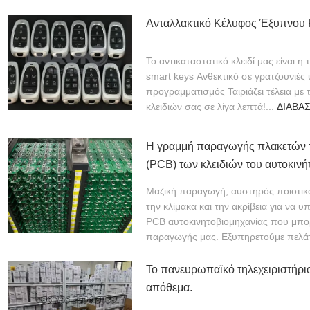
Ανταλλακτικό Κέλυφος Έξυπνου Κ
Το αντικαταστατικό κλειδί μας είναι η 
smart keys Ανθεκτικό σε γρατζουνιές 
προγραμματισμός Ταιριάζει τέλεια με
κλειδιών σας σε λίγα λεπτά!...
ΔΙΑΒΆ
Η γραμμή παραγωγής πλακετών
(PCB) των κλειδιών του αυτοκινήτ
μέγιστο της δυναμικότητάς της!
Μαζική παραγωγή, αυστηρός ποιοτικό
την κλίμακα και την ακρίβεια για να 
PCB αυτοκινητοβιομηχανίας που μπορ
παραγωγής μας. Εξυπηρετούμε πελάτ
Το πανευρωπαϊκό τηλεχειριστήρι
απόθεμα.