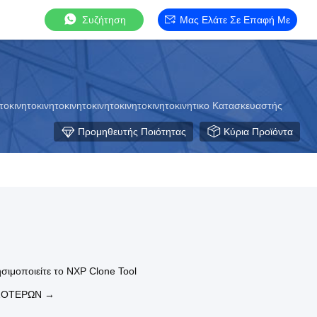
Συζήτηση
Μας Ελάτε Σε Επαφή Με
ητοκινητοκινητοκινητοκινητοκινητοκινητοκινητικο Κατασκευαστής
Προμηθευτής Ποιότητας
Κύρια Προϊόντα
ησιμοποιείτε το NXP Clone Tool
ΣΌΤΕΡΩΝ →