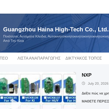
Guangzhou Haina High-Tech Co., Ltd.
Ποιότητας Αυτόματα Κλειδιά, Αυτοκινητοκινητοκινητοκινητοκινητοκιν
Από Την Κίνα
ΝΤΕΟ
ΛΊΣΤΑ ΑΝΑΠΑΡΑΓΩΓΉΣ
ΔΙΚΤΥΑΚΌΣ ΤΌΠΟΣ
NXP
July 20, 2026
Δείξτε πώς να χρ
ΜΆΘΕΤΕ ΠΕΡΙΣ