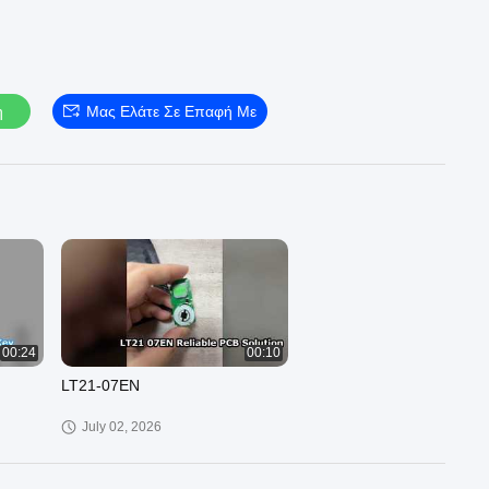
η
Μας Ελάτε Σε Επαφή Με
00:24
00:10
LT21-07EN
July 02, 2026