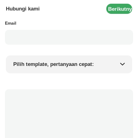
Hubungi kami
Berikutnya
Email
Pilih template, pertanyaan cepat:
Harga produk
Min.order quantity
Minta sampel
Keterangan lebih lanjut