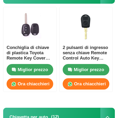
Car Key Shell
Chiavetta per auto
Fresa ad angolo singolo
Conchiglia di chiave
2 pulsanti di ingresso
di plastica Toyota
senza chiave Remote
Remote Key Cover
Control Auto Key
HYQ12BDM /
Shell per E38 E39 E36
programmatore di chiave dell'automobile
HYQ12BDP / GQ4-52T
Z3
Miglior prezzo
Miglior prezzo
chip del risponditore
Ora chiacchieri
Ora chiacchieri
Macchina per fabbro
Chiave intelligente KEYDIY
(12)
Chiavetta per auto