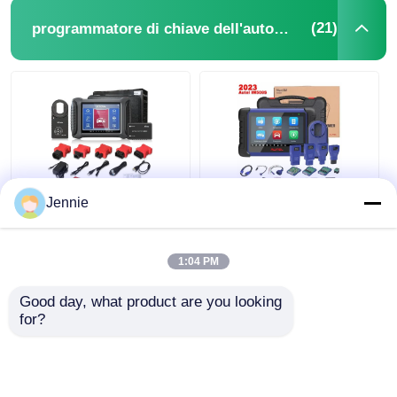
(21)
programmatore di chiave dell'automobile
Jennie
Strumento
Autel MaxiIM IM508S
programmatore chiavi
Portable Key
auto IMMO 8" XTOOL
Immobilizer
X100 PAD 3 Key
Dispositivo di
1:04 PM
Programming
programmazione
Miglior prezzo
Miglior prezzo
chiavi auto
Good day, what product are you looking 
for?
Ora chiacchieri
Ora chiacchieri