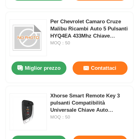
Per Chevrolet Camaro Cruze
Malibu Ricambi Auto 5 Pulsanti
HYQ4EA 433Mhz Chiave
Intelligente Telecomando Fob
MOQ：50
Keyless Entry
Miglior prezzo
Contattaci
Xhorse Smart Remote Key 3
pulsanti Compatibilità
Universale Chiave Auto
Dimensioni Originali per Molti
MOQ：50
Modelli di Veicoli