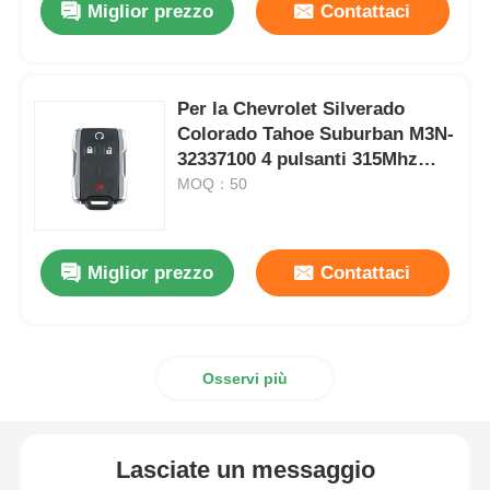
Miglior prezzo
Contattaci
Per la Chevrolet Silverado
Colorado Tahoe Suburban M3N-
32337100 4 pulsanti 315Mhz
Keyless Entry Car Fob Remote
MOQ：50
Key
Miglior prezzo
Contattaci
Osservi più
Lasciate un messaggio