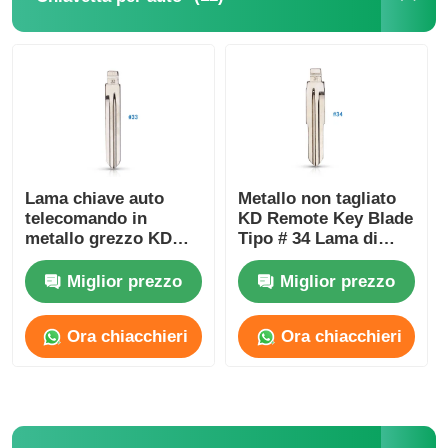
Lama chiave auto
Metallo non tagliato
telecomando in
KD Remote Key Blade
metallo grezzo KD
Tipo # 34 Lama di
Tipo #33 HYN14 Per
emergenza per K-A
H-Yundai Accent K-Ia
Rio H-Yundai Accento
Miglior prezzo
Miglior prezzo
33#
HYN10
Ora chiacchieri
Ora chiacchieri