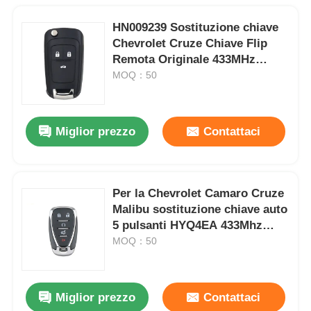
HN009239 Sostituzione chiave
Chevrolet Cruze Chiave Flip
Remota Originale 433MHz
13500219
MOQ：50
Miglior prezzo
Contattaci
Per la Chevrolet Camaro Cruze
Malibu sostituzione chiave auto
5 pulsanti HYQ4EA 433Mhz
Smart Keyless Entry Car
MOQ：50
Miglior prezzo
Contattaci