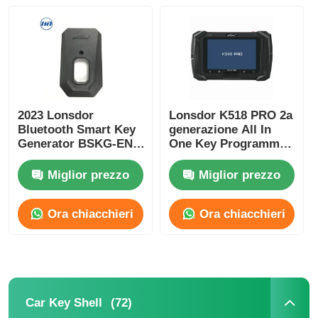
Chi siamo
Fatory Tour
2023 Lonsdor
Lonsdor K518 PRO 2a
Bluetooth Smart Key
generazione All In
Controllo di qualità
Generator BSKG-EN -
One Key Programmer
Chiave intelligente
con 2 anni di
Bluetooth - Plastica
aggiornamento
Miglior prezzo
Miglior prezzo
Contattaci
nera + PCB metallico
gratuito e accessori
di dimensioni
di versione completa
Ora chiacchieri
Ora chiacchieri
originali
notizie
Tutti i casi
(72)
Car Key Shell
Chiavi automatiche