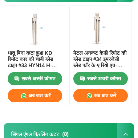
धातु बिना कटा हुआ KD
मेटल अनकट केडी रिमोट की
रिमोट कार की चाबी ब्लेड
ब्लेड टाइप #34 इमरजेंसी
टाइप #33 HYN14 H-
ब्लेड फॉर के-ए रियो एच-
Yundai Accent K-Ia
यूनडाई एक्सेंट HYN10
33# के लिए
सबसे अच्छी कीमत
सबसे अच्छी कीमत
अब बात करें
अब बात करें
(8)
सिंगल एंगल फ्रिलिंग कटर