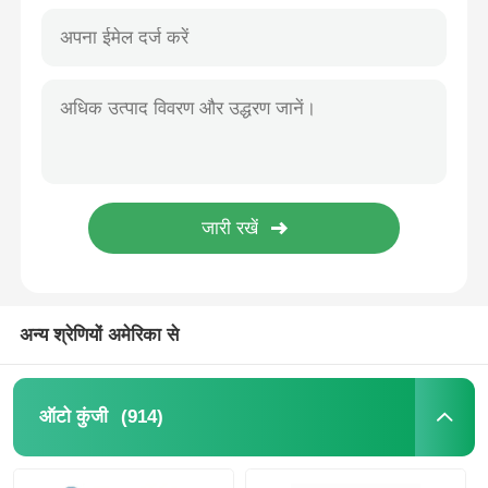
अन्य श्रेणियों अमेरिका से
होम
उत्पाद
(914)
ऑटो कुंजी
वीडियो