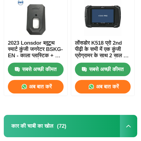
हमारे बारे में
फैक्टरी यात्रा
2023 Lonsdor ब्लूटूथ
लोंसडोर K518 प्रो 2nd
स्मार्ट कुंजी जनरेटर BSKG-
पीढ़ी के सभी में एक कुंजी
EN - काला प्लास्टिक + धातु
प्रोग्रामर के साथ 2 साल निः
गुणवत्ता नियंत्रण
मूल आकार स्मार्ट कुंजी
शुल्क अद्यतन और पूर्ण
पीसीबी
संस्करण सामान
सबसे अच्छी कीमत
सबसे अच्छी कीमत
हमसे संपर्क करें
अब बात करें
अब बात करें
समाचार
सभी मामलों
(72)
कार की चाबी का खोल
ऑटो कुंजी