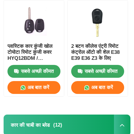
कार की चाबी का खोल
कार की चाबी का ब्लेड
प्लास्टिक कार कुंजी खोल
2 बटन कीलेस एंट्री रिमोट
टोयोटा रिमोट कुंजी कवर
कंट्रोल ऑटो की शेल E38
सिंगल एंगल फ्रिलिंग कटर
HYQ12BDM /
E39 E36 Z3 के लिए
HYQ12BDP / GQ4-52T
सबसे अच्छी कीमत
सबसे अच्छी कीमत
कार की चाबी प्रोग्रामर
अब बात करें
अब बात करें
ट्रांसपोंडर चिप
तालाबंदी मशीन
(12)
कार की चाबी का ब्लेड
KEYDIY स्मार्ट कुंजी