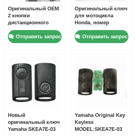
Оригинальный OEM
Оригинальный ключ
2 кнопки
для мотоцикла
дистанционного
Honda, номер
управления 433,87
детали: 35123-K1B-
Отправить запрос
Отправить запрос
МГц FSK для Su-zuki
T10, трехкнопочный,
Jim-ny 2005-2017 без
FSK433.92MHz, чип
чипа 37182-A7,
ID47,
только управление
дистанционный
для оптовой
ключ
продажи,
минимальный заказ
50 шт.
Главная страница
Новый
Yamaha Original Key
Продукция
оригинальный ключ
Keyless
Yamaha SKEA7E-03
MODEL:SKEA7E-03
Ролики