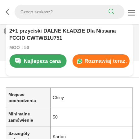
2+1 przyciski DALNE KŁADZIE Dla Nissana
1
/
0
FCCID CWTWB1U751
MOQ：50
Rozmawiaj teraz.
Najlepsza cena
OPIS PRODUKTU
Miejsce
Chiny
pochodzenia
Minimalne
50
zamówienie
Szczegóły
Karton