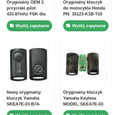
Oryginalny OEM 2
Oryginalny kluczyk
przyciski pilot
do motocykla Honda
433.87mhz FSK dla
PN: 35123-K1B-T10
Su-zuki Jim-ny 2005-
trójprzyciskowy
Wyślij zapytanie
Wyślij zapytanie
2017 Bez chipa 37182-
FSK433.92MHz
A7 Tylko sterowanie
ID47chip pilot do
dla hurtowej MOQ 50
kluczyka
sztuk
samochodowego
Dom
Nowy oryginalny
Oryginalny kluczyk
Produkty
kluczyk Yamaha
Yamaha Keyless
SKEA7E-03 B74-
MODEL:SKEA7E-03
H6261-02 662F-
Do Yamaha Smart
Filmy