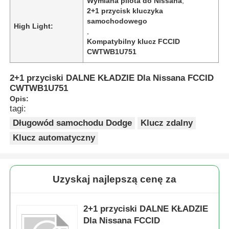
Wymiana pilota do Nissana
,
2+1 przycisk kluczyka
samochodowego
High Light:
,
Kompatybilny klucz FCCID
CWTWB1U751
2+1 przyciski DALNE KŁADZIE Dla Nissana FCCID
CWTWB1U751
Opis:
tagi:
Długowód samochodu Dodge
Klucz zdalny
Klucz automatyczny
Uzyskaj najlepszą cenę za
2+1 przyciski DALNE KŁADZIE
Dla Nissana FCCID