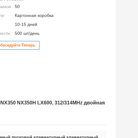
аказа:
50
ли:
Картонная коробка
10-15 дней
ности:
500 шт/день
беседуйте Теперь
 NX350 NX350H LX600, 312/314MHz двойная
мный пусковой клавиатурный клавиатурный