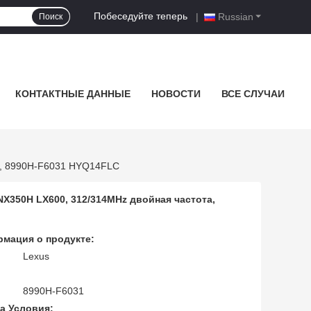
Побеседуйте теперь
|
Russian
Поиск
КОНТАКТНЫЕ ДАННЫЕ
НОВОСТИ
ВСЕ СЛУЧАИ
0, 8990H-F6031 HYQ14FLC
NX350H LX600, 312/314MHz двойная частота,
мация о продукте:
Lexus
8990H-F6031
а Условия: