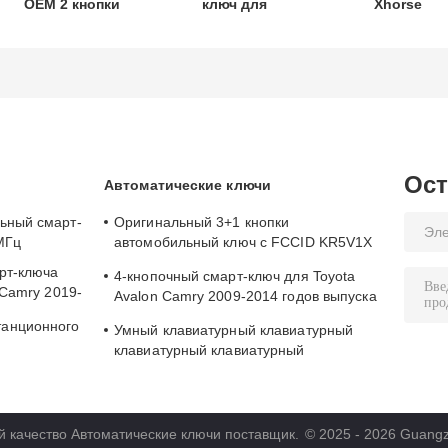
OEM 2 кнопки
ключ для
Xhorse
дистанционного
мотоцикла
XDMB11EN ES
управления
Honda, номер
ELV Эмулятор
433,87 МГц FSK
детали: 35123-
для Benz W20
для Su-zuki Jim-
K1B-T10,
W207 W212
ny 2005-2017 без
трехкнопочный,
чипа 37182-A7,
FSK433.92MHz,
только
чип ID47,
управление для
дистанционный
Ост
Автоматические ключи
оптовой
ключ
продажи,
ьный смарт-
Оригинальный 3+1 кнопки
минимальный
МГц
автомобильный ключ с FCCID KR5V1X
заказ 50 шт.
и A2C32522800 для безключного входа
рт-ключа
4-кнопочный смарт-ключ для Toyota
 Camry 2019-
Avalon Camry 2009-2014 годов выпуска
с FCC ID HYQ14AEM
танционного
Умный клавиатурный клавиатурный
клавиатурный клавиатурный
06
клавиатурный клавиатурный
клавиатурный клавиатурный
клавиатурный клавиатурный
клавиатурный клавиатурный
й качество Автоматические ключи поставщик.
© 2025 - 2026 Guangzho