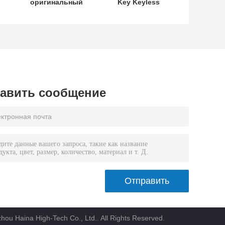
оригинальный
Key Keyless
L
ключ Yamaha
MODEL:SKEA7E-
SKEA7E-03 B74-
03 Для Yamaha
4
H6261-02 662F-
Умный
SKEA7D03
дистанционный
ключ B74-H6261-
02/662F-
SKEA7D03
авить сообщение
u Haina High-Tech Co., Ltd.. All Rights Reserved.