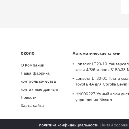
около
Автоматические ключи
Lonsdor LT20-10 Универсал
О Компании
ключ 4/5/6 кнопок 315/433 
Наша фабрика
Lonsdor LT30-01 Плата сма
контроль качества
Toyota 4A для Corolla Levin
контактные данные
2024
HN006227 Умный ключ дис
Новости
управления Nissan
Карта сайта
S180144105/KR5S1801441
политика конфиденциальности
| Китай хороши