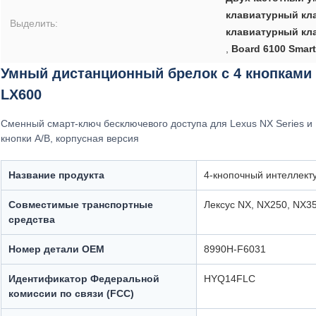
клавиатурный кл
Выделить:
клавиатурный кл
,
Board 6100 Smar
Умный дистанционный брелок с 4 кнопками 
LX600
Сменный смарт-ключ бесключевого доступа для Lexus NX Series и 
кнопки A/B, корпусная версия
Название продукта
4-кнопочный интеллект
Совместимые транспортные
Лексус NX, NX250, NX35
средства
Номер детали OEM
8990H-F6031
Идентификатор Федеральной
HYQ14FLC
комиссии по связи (FCC)