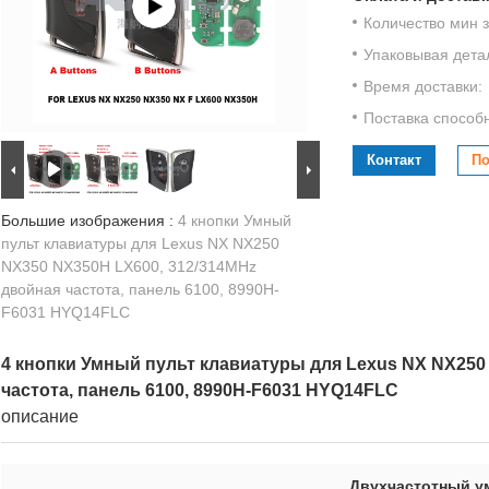
Количество мин з
Упаковывая дета
Время доставки:
Поставка способ
Контакт
По
Большие изображения :
4 кнопки Умный
пульт клавиатуры для Lexus NX NX250
NX350 NX350H LX600, 312/314MHz
двойная частота, панель 6100, 8990H-
F6031 HYQ14FLC
4 кнопки Умный пульт клавиатуры для Lexus NX NX250
частота, панель 6100, 8990H-F6031 HYQ14FLC
описание
Двухчастотный у