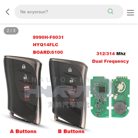
2
/
3