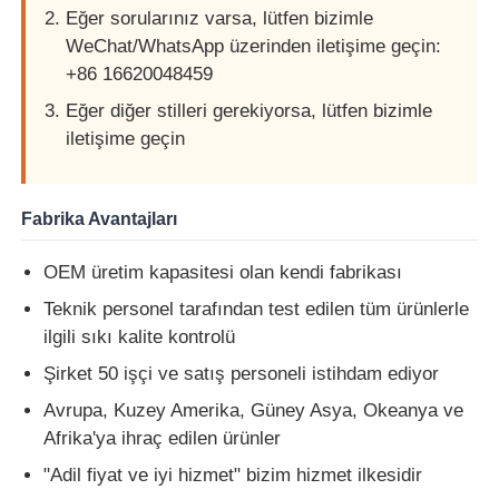
Eğer sorularınız varsa, lütfen bizimle
WeChat/WhatsApp üzerinden iletişime geçin:
Hakkımızda
+86 16620048459
Eğer diğer stilleri gerekiyorsa, lütfen bizimle
Fabrika turu
iletişime geçin
Kalite kontrol
Fabrika Avantajları
OEM üretim kapasitesi olan kendi fabrikası
Bize ulaşın
Teknik personel tarafından test edilen tüm ürünlerle
ilgili sıkı kalite kontrolü
Haberler
Şirket 50 işçi ve satış personeli istihdam ediyor
Avrupa, Kuzey Amerika, Güney Asya, Okeanya ve
Tüm servis talepleri
Afrika'ya ihraç edilen ürünler
"Adil fiyat ve iyi hizmet" bizim hizmet ilkesidir
Oto Anahtarlar