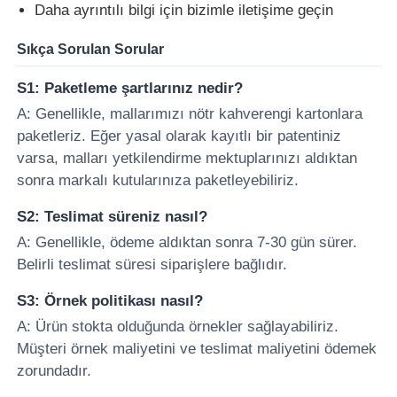
Daha ayrıntılı bilgi için bizimle iletişime geçin
araba anahtarı kabuğu
Sıkça Sorulan Sorular
S1: Paketleme şartlarınız nedir?
Araba Anahtar Bıçağı
A: Genellikle, mallarımızı nötr kahverengi kartonlara
paketleriz. Eğer yasal olarak kayıtlı bir patentiniz
varsa, malları yetkilendirme mektuplarınızı aldıktan
Tek Açılı Freze Kesici
sonra markalı kutularınıza paketleyebiliriz.
araba anahtarı programcısı
S2: Teslimat süreniz nasıl?
A: Genellikle, ödeme aldıktan sonra 7-30 gün sürer.
Belirli teslimat süresi siparişlere bağlıdır.
Transponder Çipi
S3: Örnek politikası nasıl?
A: Ürün stokta olduğunda örnekler sağlayabiliriz.
Çilingir Makinesi
Müşteri örnek maliyetini ve teslimat maliyetini ödemek
zorundadır.
KEYDIY Akıllı Anahtar