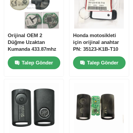
Orijinal OEM 2
Honda motosikleti
Düğme Uzaktan
için orijinal anahtar
Kumanda 433.87mhz
PN: 35123-K1B-T10
Su-zuki Jim-ny için
üç düğmeli
Talep Gönder
Talep Gönder
FSK 2005-2017 Çipsiz
FSK433.92MHz ID47
37182-A7 Toptan satış
çipli uzaktan
için sadece Kumanda
kumandalı araba
MOQ 50pcs
anahtarı