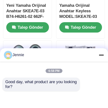
Yeni Yamaha Orijinal
Yamaha Orijinal
Anahtar SKEA7E-03
Anahtar Keyless
B74-H6261-02 662F-
MODEL:SKEA7E-03
SKEA7D03
Yamaha Akıllı
Talep Gönder
Talep Gönder
Uzaktan Kumanda
Anahtarı İçin B74-
H6261-02/662F-
SKEA7D03
Jennie
6:58 PM
Good day, what product are you looking 
for?
2024-2025 Hyundai
2009-2014 TL Akıllı
Tuscon FOB Akıllı
Uzaktan Anahtar
Anahtar 4+1 Düğme
Kumandası 3+1
433MHz ID4A 95440-
Düğme FSK313.8mhz