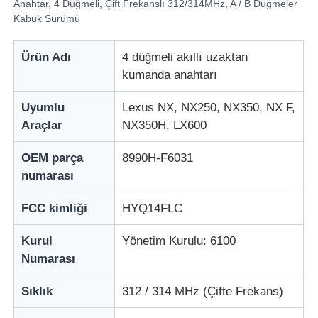
Anahtar, 4 Düğmeli, Çift Frekanslı 312/314MHz, A / B Düğmeler
Kabuk Sürümü
Ürün Adı
4 düğmeli akıllı uzaktan
kumanda anahtarı
Uyumlu
Lexus NX, NX250, NX350, NX F,
Araçlar
NX350H, LX600
OEM parça
8990H-F6031
numarası
FCC kimliği
HYQ14FLC
Kurul
Yönetim Kurulu: 6100
Numarası
Sıklık
312 / 314 MHz (Çifte Frekans)