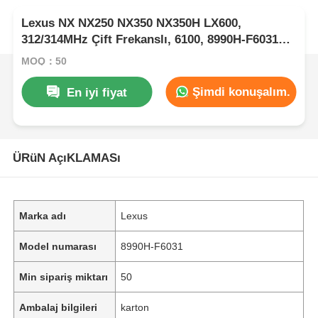
Lexus NX NX250 NX350 NX350H LX600,
312/314MHz Çift Frekanslı, 6100, 8990H-F6031
HYQ14FLC için 4 Düğme Akıllı Uzaktan Anahtar
MOQ：50
Fob
Şimdi konuşalım.
En iyi fiyat
ÜRüN AçıKLAMASı
Marka adı
Lexus
Model numarası
8990H-F6031
Min sipariş miktarı
50
Ambalaj bilgileri
karton