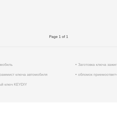
Page 1 of 1
омобиль
Заготовка ключа зажи
раммист ключа автомобиля
обломок приемоответ
ый ключ KEYDIY