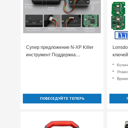
Супер предложение N-XP Killer
Lonsdo
инструмент Поддержка
ключей
разблокировки и добавления
Поддер
Колич
всех N-XP NCF29XX чип умный
потеря
Упако
удаленный ключ клоны с
ключей
Время
адаптерной базой для всех
марок
ПОБЕСЕДУЙТЕ ТЕПЕРЬ