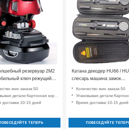
волшебный резервуар 2M2
Катана декодер HU66 / H
бильный ключ режущий
слесарь машина замок
т Работает на Android
автомобиль открывающий
ество мин заказа:50
Количество мин заказа:50
телефон подключение
инструмент
вывая детали:Картонная коробка
Упаковывая детали:Картонная 
 доставки:10-15 дней
Время доставки:10-15 дней
ПОБЕСЕДУЙТЕ ТЕПЕРЬ
ПОБЕСЕДУЙТЕ ТЕПЕР