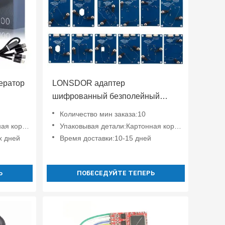
ератор
LONSDOR адаптер
шифрованный безполейный
ием
адаптерный комплект 14 штук
Количество мин заказа:10
чей
коробка
Упаковывая детали:Картонная коробка
х дней
Время доставки:10-15 дней
Ь
ПОБЕСЕДУЙТЕ ТЕПЕРЬ