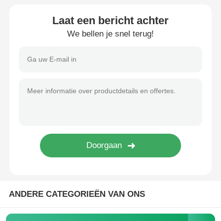
Laat een bericht achter
auto Sleutel Schelp
We bellen je snel terug!
Autosleutelblad
Enkelsnijdende hoekfrees
auto zeer belangrijke programmeur
transponderspaander
Sluitmachine
ANDERE CATEGORIEËN VAN ONS
KEYDIY Slimme sleutel