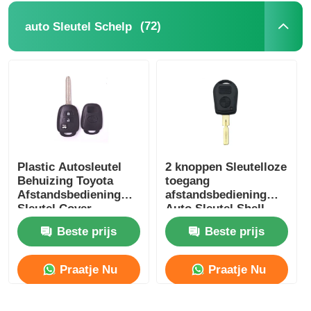
(72)
auto Sleutel Schelp
Plastic Autosleutel
2 knoppen Sleutelloze
Behuizing Toyota
toegang
Afstandsbediening
afstandsbediening
Sleutel Cover
Auto Sleutel Shell
HYQ12BDM /
Voor E38 E39 E36 Z3
Beste prijs
Beste prijs
HYQ12BDP / GQ4-52T
Praatje Nu
Praatje Nu