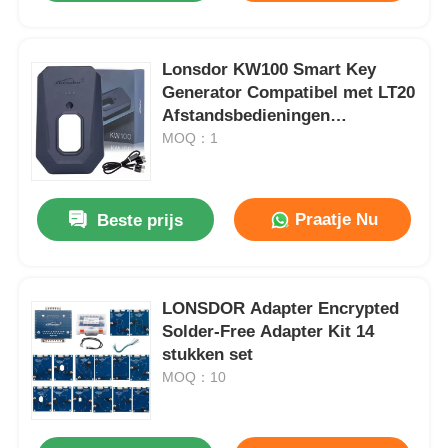
Lonsdor KW100 Smart Key
Generator Compatibel met LT20
Afstandsbedieningen
Ondersteunt Alle Sleutels
MOQ：1
Verloren & Sleutels Toevoegen
Praatje Nu
Beste prijs
LONSDOR Adapter Encrypted
Solder-Free Adapter Kit 14
stukken set
MOQ：10