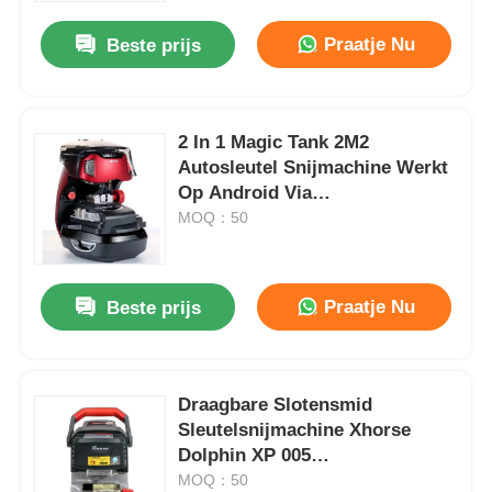
Praatje Nu
Beste prijs
2 In 1 Magic Tank 2M2
Autosleutel Snijmachine Werkt
Op Android Via
Telefoonverbinding
MOQ：50
Praatje Nu
Beste prijs
Thuis
Draagbare Slotensmid
Producten
Sleutelsnijmachine Xhorse
Dolphin XP 005
Sleutelsnijmachine
MOQ：50
Videos