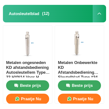
(12)
Autosleutelblad
Metalen ongesneden
Metalen Onbewerkte
KD afstandsbediening
KD
Autosleutellem Type #
Afstandsbediening
33 HYN14 Voor H-
Sleutelblad Type #34
Yundai Accent K-Ia
Noodblad Voor K-A
Beste prijs
Beste prijs
33#
Rio H-Yundai Accent
HYN10
Praatje Nu
Praatje Nu