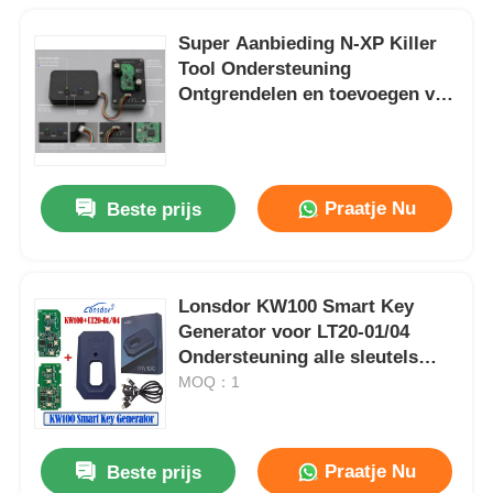
Super Aanbieding N-XP Killer
Tool Ondersteuning
Ontgrendelen en toevoegen van
alle N-XP NCF29XX Chip Smart
Remote Key Clones met
Adapter Base Voor alle merken
Praatje Nu
Beste prijs
Lonsdor KW100 Smart Key
Generator voor LT20-01/04
Ondersteuning alle sleutels
verloren & toevoeging sleutels
MOQ：1
Praatje Nu
Beste prijs