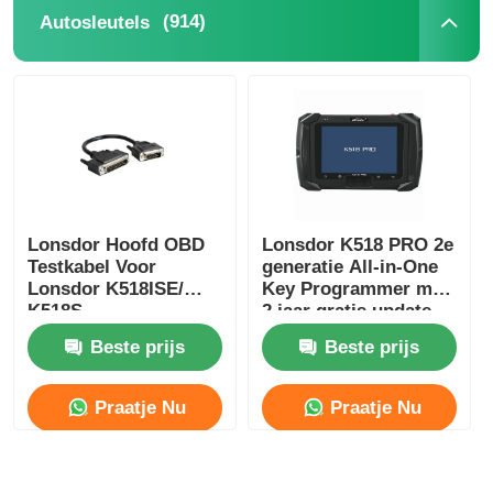
(914)
Autosleutels
Lonsdor Hoofd OBD
Lonsdor K518 PRO 2e
Testkabel Voor
generatie All-in-One
Lonsdor K518ISE/
Key Programmer met
K518S
2 jaar gratis update
Sleutelprogrammeur
en volledige versie
Beste prijs
Beste prijs
accessoires
Praatje Nu
Praatje Nu