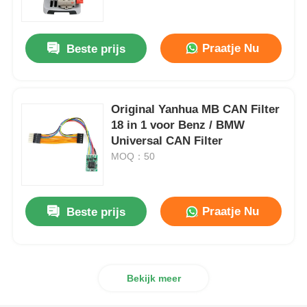
Over ons
Praatje Nu
Beste prijs
Fabrieksreis
Original Yanhua MB CAN Filter
18 in 1 voor Benz / BMW
Kwaliteitscontrole
Universal CAN Filter
MOQ：50
Contacteer ons
Praatje Nu
Beste prijs
nieuws
Alle Gevallen
Bekijk meer
Autosleutels