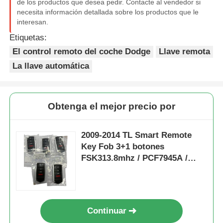
de los productos que desea pedir. Contacte al vendedor si
necesita información detallada sobre los productos que le
interesan.
coche Concha de llave
Etiquetas:
El control remoto del coche Dodge
Llave remota
Hoja de llave de coche
La llave automática
Cortador de fresado de ángulo único
Obtenga el mejor precio por
programador de la llave del coche
2009-2014 TL Smart Remote
Key Fob 3+1 botones
microprocesador del transpondor
FSK313.8mhz / PCF7945A /
HITAG 2 / 46 CHIP / ID de la
FCC: M3N5WY8145 / HON66
Máquina de cerrajería
Continuar
Clave inteligente de KEYDIY