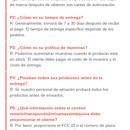
de marca después de obtener sus cartas de autorización.
Sobre nosotros
P2: ¿Cómo es su tiempo de entrega?
R: Generalmente, tomará de 7 a 30 días después de recibir
el pago. El tiempo de entrega específico depende de los
pedidos.
Visita a la fábrica
P3: ¿Cómo es su política de muestras?
Control de Calidad
R: Podemos suministrar muestras cuando el producto está
en stock. El cliente debe pagar el costo de la muestra y el
costo de entrega.
Contacto
P4: ¿Prueban todos sus productos antes de la
entrega?
R: Sí, nuestro personal de almacén probará todos los
noticias
productos antes de enviarlos.
P5: ¿Qué información sobre el control
Todos los casos
remoto/transpondedor/carcasa/máquina debe
proporcionar el cliente?
R: Por favor, proporcione el FCC ID o el número de placa
Llaves autos