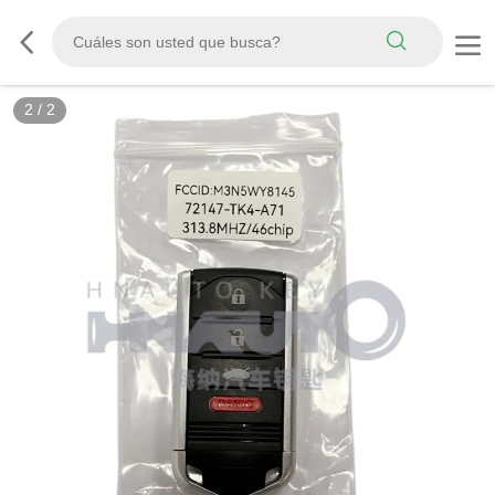
2
/
2