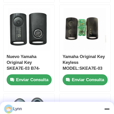
control para
ID47chip llave de
mayorista MOQ 50pcs
coche remoto
Nuevo Yamaha
Yamaha Original Key
Original Key
Keyless
SKEA7E-03 B74-
MODEL:SKEA7E-03
H6261-02 662F-
Para Yamaha llave
Enviar Consulta
Enviar Consulta
SKEA7D03
inteligente de control
remoto B74-H6261-
02/662F-SKEA7D03
Lynn