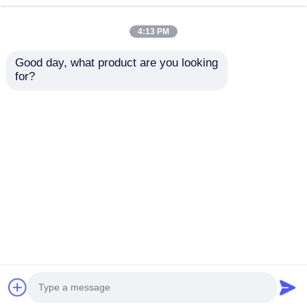
4:13 PM
Good day, what product are you looking 
for?
2024-2025 Hyundai
OEM 4 botones llave
Tuscon FOB llave
del coche FOB
inteligente 4+1 botón
remoto inteligente
433MHz ID4A 95440-
433mhz Chip ID4A sin
Enviar Consulta
Enviar Consulta
N9500 ​​llave remota de
llave ir para Deepal
proximidad
S05 S07 S09 G318
SL03 L07
Inicio
Mapa del Sitio
Contactar Ahora
Desktop Site
Mapa del Sitio
Políticas de privacidad
Calidad
Llaves autos
Fábrica De China.Copyright
© 2026 Guangzhou Haina High-Tech Co., Ltd.. All
Rights Reserved.