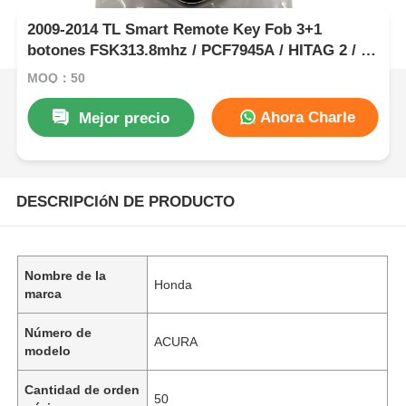
2009-2014 TL Smart Remote Key Fob 3+1
botones FSK313.8mhz / PCF7945A / HITAG 2 / 46
CHIP / ID de la FCC: M3N5WY8145 / HON66
MOQ：50
Ahora Charle
Mejor precio
DESCRIPCIóN DE PRODUCTO
Nombre de la
Honda
marca
Número de
ACURA
modelo
Cantidad de orden
50