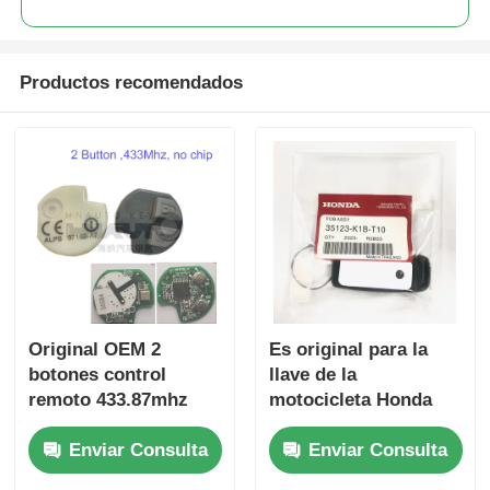
Productos recomendados
Original OEM 2
Es original para la
botones control
llave de la
remoto 433.87mhz
motocicleta Honda
FSK para Su-zuki
PN: 35123-K1B-T10
Enviar Consulta
Enviar Consulta
Jim-ny 2005-2017 Sin
tres botones
chip 37182-A7 Solo
FSK433.92MHz