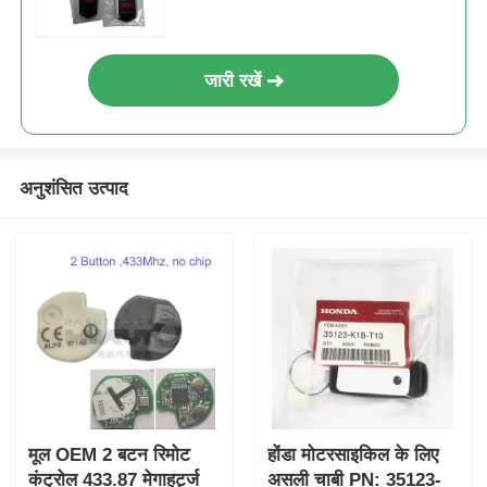
कार की चाबी का खोल
जारी रखें
कार की चाबी का ब्लेड
अनुशंसित उत्पाद
सिंगल एंगल फ्रिलिंग कटर
कार की चाबी प्रोग्रामर
ट्रांसपोंडर चिप
तालाबंदी मशीन
मूल OEM 2 बटन रिमोट
होंडा मोटरसाइकिल के लिए
KEYDIY स्मार्ट कुंजी
कंट्रोल 433.87 मेगाहर्ट्ज
असली चाबी PN: 35123-