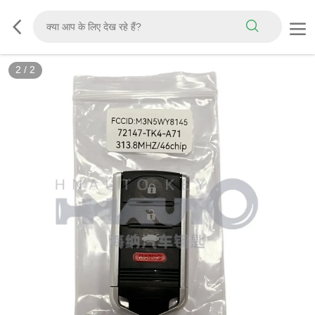
2
/
2