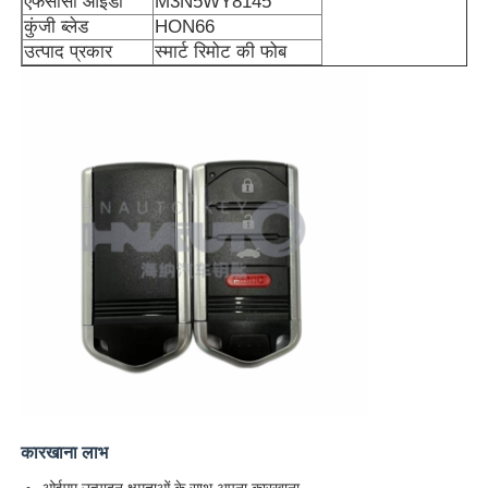
एफसीसी आईडी
M3N5WY8145
कुंजी ब्लेड
HON66
उत्पाद प्रकार
स्मार्ट रिमोट की फोब
कारखाना लाभ
ओईएम उत्पादन क्षमताओं के साथ अपना कारखाना