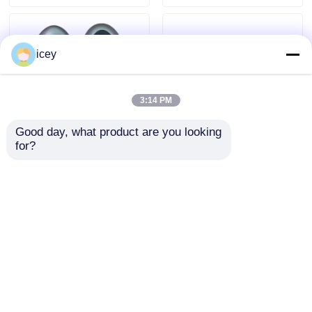
icey
3:14 PM
Good day, what product are you looking 
for?
2024-2025 हुंडई टस्कन
ओईएम 4 बटन कार की
एफओबी स्मार्ट कुंजी 4+1
एफओबी स्मार्ट रिमोट 433
बटन 433MHz ID4A
मेगाहर्ट्ज चिप आईडी4ए बिना
95440-N9500 निकटता
चाबी दीपल एस05 एस07
जांच भेजें
जांच भेजें
रिमोट कुंजी
एस09 जी318 एसएल03
एल07 के लिए
होम
हमारे बारे में
हमसे संपर्क करें
Desktop Site
साइटमैप
गोपनीयता नीति