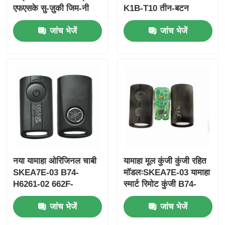
एफएसके सु-ज़ुकी जिम-नी
K1B-T10 तीन-बटन
2005-2017 के लिए बिना
FSK433.92MHz
जांच भेजें
जांच भेजें
चिप 37182-ए 7 के लिए
ID47chip रिमोट कार की
केवल थोक MOQ 50 पीसी
के लिए नियंत्रण
नया यामाहा ओरिजिनल चाबी
यामाहा मूल कुंजी कुंजी रहित
SKEA7E-03 B74-
मॉडलःSKEA7E-03 यामाहा
H6261-02 662F-
स्मार्ट रिमोट कुंजी B74-
SKEA7D03
H6261-02/662F-
जांच भेजें
जांच भेजें
SKEA7D03 के लिए