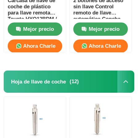
Carcasa de llave de
2 botones de acceso
coche de plástico
sin llave Control
para llave remota
remoto de llave
Toyota HYQ12BDM /
automática Concha
HYQ12BDP / GQ4-52T
para E38 E39 E36 Z3
Mejor precio
Mejor precio
Ahora Charle
Ahora Charle
(12)
Hoja de llave de coche