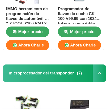
IMMO herramienta de
Programador de
programación de
llaves de coche CK-
llaves de automóvil 8
100 V99.99 con 1024
" XTOOL X100 PAD 3
tokens, compatible
Programación de
con varios idiomas
Mejor precio
Mejor precio
llaves
Ahora Charle
Ahora Charle
(7)
microprocesador del transpondor