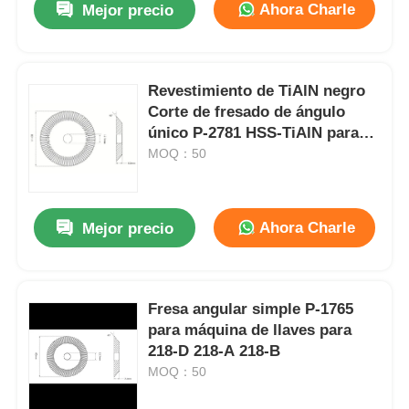
Ahora Charle
Mejor precio
Revestimiento de TiAlN negro
Corte de fresado de ángulo
único P-2781 HSS-TiAlN para
llavero
MOQ：50
Ahora Charle
Mejor precio
Fresa angular simple P-1765
para máquina de llaves para
218-D 218-A 218-B
MOQ：50