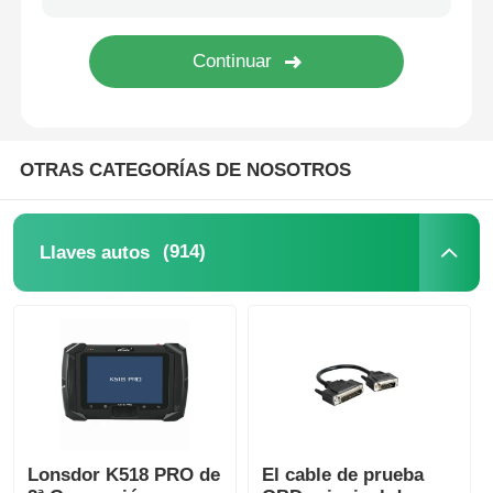
coche Concha de llave
Hoja de llave de coche
OTRAS CATEGORÍAS DE NOSOTROS
Cortador de fresado de ángulo único
(914)
Llaves autos
programador de la llave del coche
microprocesador del transpondor
Máquina de cerrajería
Lonsdor K518 PRO de
El cable de prueba
Clave inteligente de KEYDIY