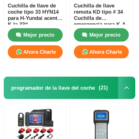
Cuchilla de llave de
Cuchilla de llave
coche tipo 33 HYN14
remota KD tipo # 34
para H-Yundai acento
Cuchilla de
K-Ia 33#
emergencia para K-A
Rio H-Yundai acento
Mejor precio
Mejor precio
HYN10
Ahora Charle
Ahora Charle
(21)
programador de la llave del coche