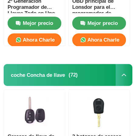
2ª Generación
OBD principal de
Programador de
Lonsdor para el
Llaves Todo en Uno
programador de
con 2 Años de
llaves Lonsdor
Mejor precio
Mejor precio
Actualización
K518ISE/K518S
Gratuita y Accesorios
de Versión Completa
Ahora Charle
Ahora Charle
(72)
coche Concha de llave