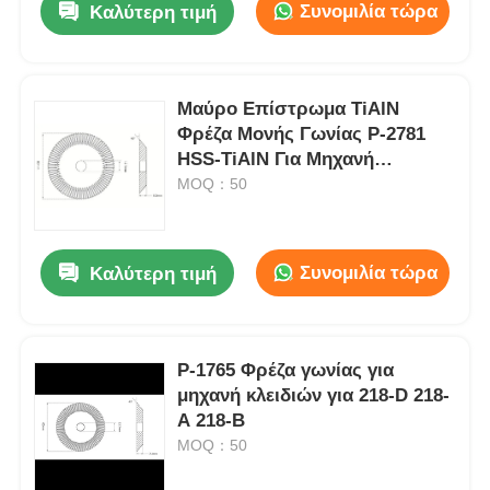
Συνομιλία τώρα
Καλύτερη τιμή
Μαύρο Επίστρωμα TiAlN
Φρέζα Μονής Γωνίας P-2781
HSS-TiAlN Για Μηχανή
Κλειδιών
MOQ：50
Συνομιλία τώρα
Καλύτερη τιμή
P-1765 Φρέζα γωνίας για
μηχανή κλειδιών για 218-D 218-
A 218-B
MOQ：50