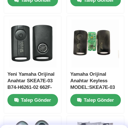
Talep Gönder
Talep Gönder
FSK 2005-2017 Çipsiz
FSK433.92MHz ID47
37182-A7 Toptan satış
çipli uzaktan
için sadece Kumanda
kumandalı araba
MOQ 50pcs
anahtarı
Yeni Yamaha Orijinal
Yamaha Orijinal
Anahtar SKEA7E-03
Anahtar Keyless
B74-H6261-02 662F-
MODEL:SKEA7E-03
Ana sayfa
SKEA7D03
Yamaha Akıllı
Talep Gönder
Talep Gönder
Uzaktan Kumanda
Anahtarı İçin B74-
Ürünler
H6261-02/662F-
SKEA7D03
VİDEOLAR