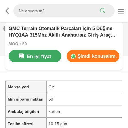
GMC Terrain Otomatik Parçaları için 5 Düğme
1
/
0
HYQ1AA 315Mhz Akıllı Anahtarsız Giriş Araç
Fob Uzaktan Anahtar
MOQ：50
Şimdi konuşalım.
En iyi fiyat
ÜRüN AçıKLAMASı
Menşe yeri
Çin
Min sipariş miktarı
50
Ambalaj bilgileri
karton
Teslim süresi
10-15 gün