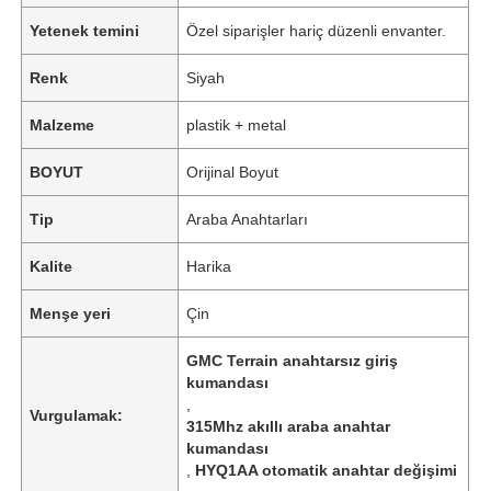
Yetenek temini
Özel siparişler hariç düzenli envanter.
Renk
Siyah
Malzeme
plastik + metal
BOYUT
Orijinal Boyut
Tip
Araba Anahtarları
Kalite
Harika
Menşe yeri
Çin
GMC Terrain anahtarsız giriş
kumandası
,
Vurgulamak:
315Mhz akıllı araba anahtar
kumandası
,
HYQ1AA otomatik anahtar değişimi