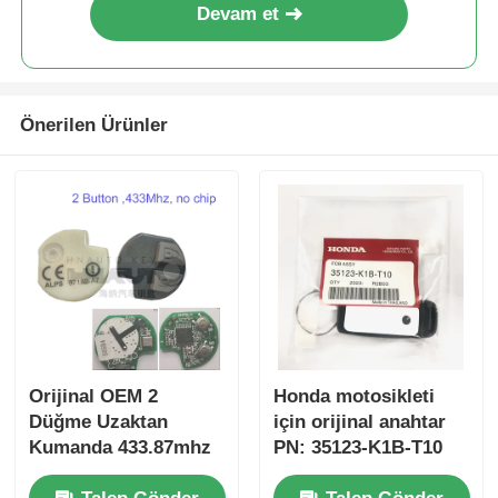
Devam et
Önerilen Ürünler
Orijinal OEM 2
Honda motosikleti
Düğme Uzaktan
için orijinal anahtar
Kumanda 433.87mhz
PN: 35123-K1B-T10
Su-zuki Jim-ny için
üç düğmeli