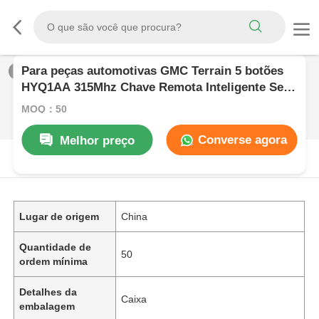
Para peças automotivas GMC Terrain 5 botões
1
/
0
HYQ1AA 315Mhz Chave Remota Inteligente Sem
Chave
MOQ：50
Converse agora
Melhor preço
DESCRIçãO DE PRODUTO
Lugar de origem
China
Quantidade de
50
ordem mínima
Detalhes da
Caixa
embalagem