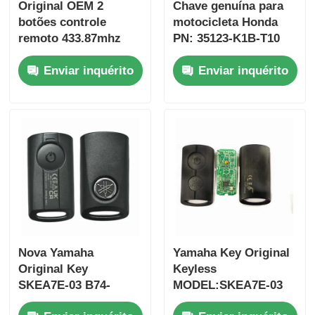
Original OEM 2
Chave genuína para
botões controle
motocicleta Honda
remoto 433.87mhz
PN: 35123-K1B-T10
FSK para Su-zuki
chave remota de três
Enviar inquérito
Enviar inquérito
Jim-ny 2005-2017
botões
Sem chip 37182-A7
FSK433.92MHz chip
Somente controle
ID47
para atacado MOQ
50pcs
Casa
Nova Yamaha
Yamaha Key Original
Produtos
Original Key
Keyless
SKEA7E-03 B74-
MODEL:SKEA7E-03
H6261-02 662F-
Para Yamaha Smart
Vídeos