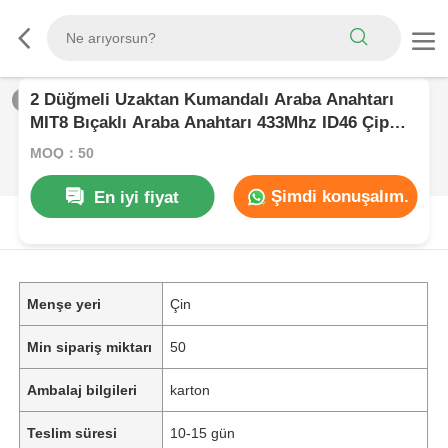
2 Düğmeli Uzaktan Kumandalı Araba Anahtarı
1
/
0
MIT8 Bıçaklı Araba Anahtarı 433Mhz ID46 Çip
MITSUBISHI Outlander Pajero Triton ASX Lancer
MOQ：50
İçin
Şimdi konuşalım.
En iyi fiyat
ÜRüN AçıKLAMASı
Menşe yeri
Çin
Min sipariş miktarı
50
Ambalaj bilgileri
karton
Teslim süresi
10-15 gün