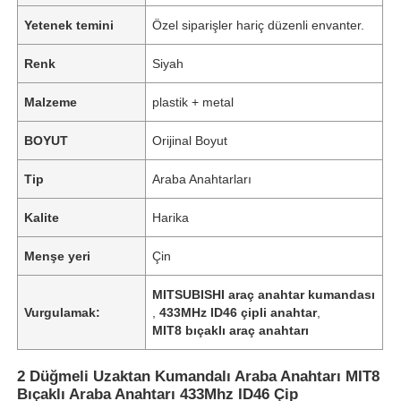
Yetenek temini
Özel siparişler hariç düzenli envanter.
Renk
Siyah
Malzeme
plastik + metal
BOYUT
Orijinal Boyut
Tip
Araba Anahtarları
Kalite
Harika
Menşe yeri
Çin
MITSUBISHI araç anahtar kumandası
Vurgulamak:
,
433MHz ID46 çipli anahtar
,
MIT8 bıçaklı araç anahtarı
2 Düğmeli Uzaktan Kumandalı Araba Anahtarı MIT8
Bıçaklı Araba Anahtarı 433Mhz ID46 Çip