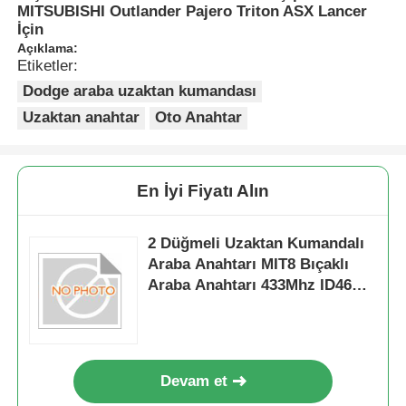
MITSUBISHI Outlander Pajero Triton ASX Lancer
İçin
Açıklama:
Etiketler:
Dodge araba uzaktan kumandası
Uzaktan anahtar
Oto Anahtar
En İyi Fiyatı Alın
2 Düğmeli Uzaktan Kumandalı
Araba Anahtarı MIT8 Bıçaklı
Araba Anahtarı 433Mhz ID46
Çip MITSUBISHI Outlander
Pajero Triton ASX Lancer İçin
Devam et