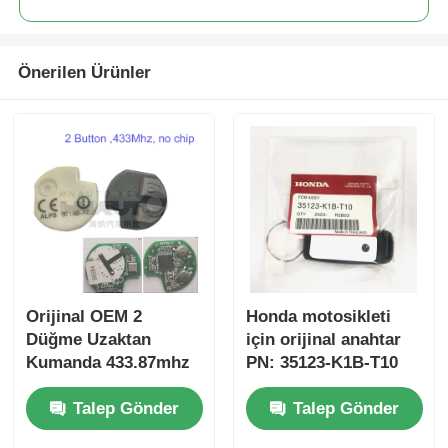
Önerilen Ürünler
Orijinal OEM 2
Honda motosikleti
Düğme Uzaktan
için orijinal anahtar
Kumanda 433.87mhz
PN: 35123-K1B-T10
Su-zuki Jim-ny için
üç düğmeli
Talep Gönder
Talep Gönder
FSK 2005-2017 Çipsiz
FSK433.92MHz ID47
37182-A7 Toptan satış
çipli uzaktan