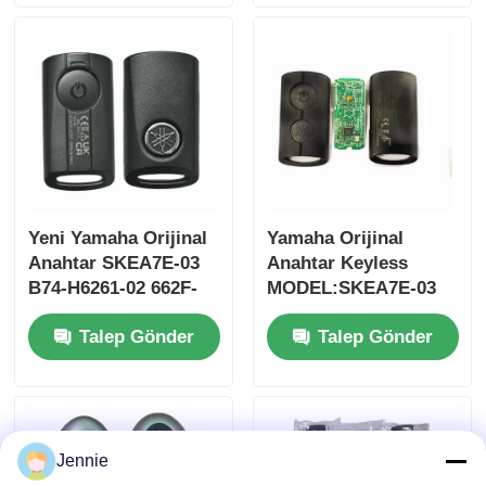
için sadece Kumanda
kumandalı araba
MOQ 50pcs
anahtarı
Yeni Yamaha Orijinal
Yamaha Orijinal
Anahtar SKEA7E-03
Anahtar Keyless
B74-H6261-02 662F-
MODEL:SKEA7E-03
SKEA7D03
Yamaha Akıllı
Talep Gönder
Talep Gönder
Uzaktan Kumanda
Ana sayfa
Anahtarı İçin B74-
H6261-02/662F-
Ürünler
SKEA7D03
Jennie
VİDEOLAR