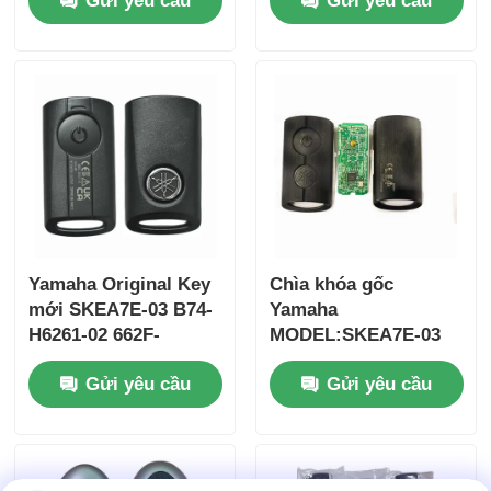
Gửi yêu cầu
Gửi yêu cầu
2017 Không có chip
ID47chip từ xa
37182-A7 Chỉ điều
khiển cho bán buôn
MOQ 50 chiếc
Yamaha Original Key
Chìa khóa gốc
mới SKEA7E-03 B74-
Yamaha
H6261-02 662F-
MODEL:SKEA7E-03
Nhà
SKEA7D03
Dành cho Chìa khóa
Gửi yêu cầu
Gửi yêu cầu
thông minh từ xa
Yamaha B74-H6261-
Sản phẩm
02/662F-SKEA7D03
Video