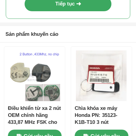
Tiếp tục
Sản phẩm khuyến cáo
Điều khiển từ xa 2 nút
Chìa khóa xe máy
OEM chính hãng
Honda PN: 35123-
433,87 MHz FSK cho
K1B-T10 3 nút
Su-zuki Jim-ny 2005-
FSK433.92MHz