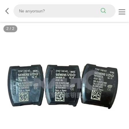
2
/
2