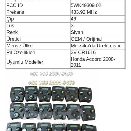
FCC ID
5WK49309 02
Frekans
433.92 MHz
Çip
46
Tuş
3
Renk
Siyah
Üretici
OEM / Orijinal
Menşe Ülke
Meksika'da Üretilmiştir
Pil Özellikleri
3V CR1616
Honda Accord 2008-
Uyumlu Modeller
2011