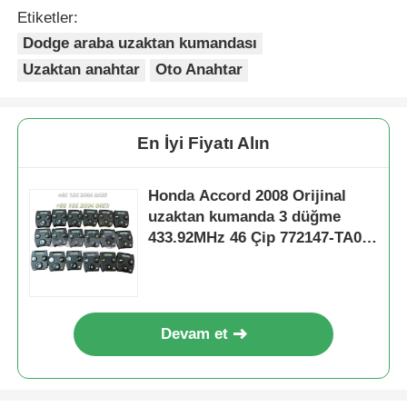
Etiketler:
Dodge araba uzaktan kumandası
Hakkımızda
Uzaktan anahtar
Oto Anahtar
Fabrika turu
En İyi Fiyatı Alın
Kalite kontrol
Honda Accord 2008 Orijinal
uzaktan kumanda 3 düğme
Bize ulaşın
433.92MHz 46 Çip 772147-TA0-
W2 FCC ID: 5WK49309 02
Haberler
Devam et
Tüm servis talepleri
Oto Anahtarlar