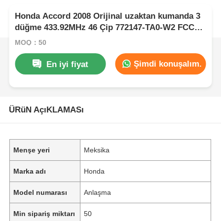
Honda Accord 2008 Orijinal uzaktan kumanda 3
düğme 433.92MHz 46 Çip 772147-TA0-W2 FCC
ID: 5WK49309 02
MOQ：50
Şimdi konuşalım.
En iyi fiyat
ÜRüN AçıKLAMASı
Menşe yeri
Meksika
Marka adı
Honda
Model numarası
Anlaşma
Min sipariş miktarı
50