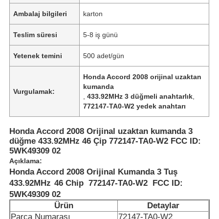
Ambalaj bilgileri
karton
Teslim süresi
5-8 iş günü
Yetenek temini
500 adet/gün
Honda Accord 2008 orijinal uzaktan
kumanda
Vurgulamak:
,
433.92MHz 3 düğmeli anahtarlık
,
772147-TA0-W2 yedek anahtarı
Honda Accord 2008 Orijinal uzaktan kumanda 3
düğme 433.92MHz 46 Çip 772147-TA0-W2 FCC ID:
5WK49309 02
Açıklama:
Honda Accord 2008 Orijinal Kumanda 3 Tuş
433.92MHz
46 Chip 772147-TA0-W2 FCC ID:
5WK49309 02
Ürün
Detaylar
Parça Numarası
72147-TA0-W2