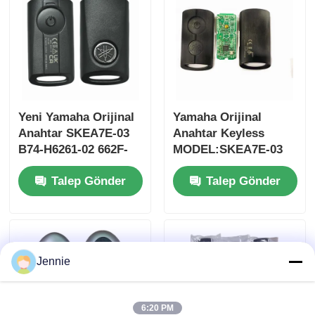
Yeni Yamaha Orijinal
Yamaha Orijinal
Anahtar SKEA7E-03
Anahtar Keyless
B74-H6261-02 662F-
MODEL:SKEA7E-03
SKEA7D03
Yamaha Akıllı
Talep Gönder
Talep Gönder
Uzaktan Kumanda
Anahtarı İçin B74-
H6261-02/662F-
SKEA7D03
Jennie
6:20 PM