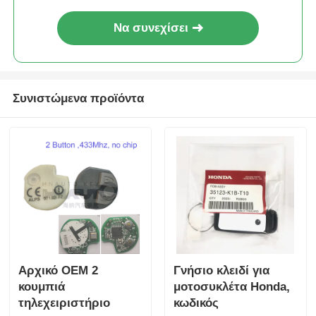
Να συνεχίσει
αυτοκινητοκινητοκινητοκινητοκινητοκινητοκινητοκινητο
Λεπίδα κλειδιού αυτοκινήτου
Συνιστώμενα προϊόντα
Μονόγωνη μηχανή κοπής
βασικός προγραμματιστής αυτοκινήτων
τσιπ αναμεταδοτών
Μηχανή κλειδαριού
Αρχικό OEM 2
Γνήσιο κλειδί για
κουμπιά
μοτοσυκλέτα Honda,
τηλεχειριστήριο
κωδικός
Κλειδί KEYDIY έξυπνο