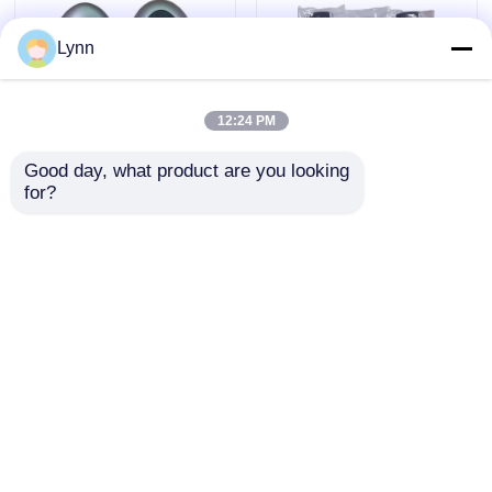
Lynn
12:24 PM
Good day, what product are you looking 
for?
2024-2025 Hyundai
2009-2014 TL Smart
Tuscon FOB Smart
Remote Key Fob 3+1
Key 4+1 Button
κουμπιά
433MHz ID4A 95440-
FSK313.8mhz /
Αποστολή
Αποστολή
N9500 ​​Proximity
PCF7945A / HITAG 2 /
Remote Key
46 CHIP / FCC ID:
ερώτησης
ερώτησης
M3N5WY8145 /
HON66
Αρχική Σελίδα
Περίπου εμείς
επαφή
Desktop Site
Sitemap
Πολιτική μυστικότητας