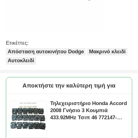
Σχετικά με εμάς
Γύρος εργοστασίων
Ετικέττες:
Απόσταση αυτοκινήτου Dodge
Μακρινό κλειδί
Ποιοτικός έλεγχος
Αυτοκλειδί
επαφή
Αποκτήστε την καλύτερη τιμή για
Νέα
Τηλεχειριστήριο Honda Accord
2008 Γνήσιο 3 Κουμπιά
Όλες οι περιπτώσεις
433.92MHz Τσιπ 46 772147-
TA0-W2 FCC ID: 5WK49309 02
Αυτόματα κλειδιά