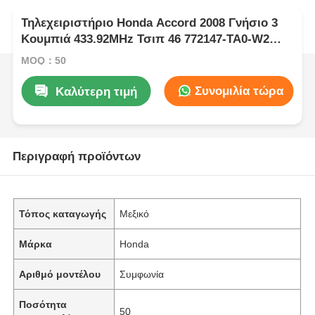
Τηλεχειριστήριο Honda Accord 2008 Γνήσιο 3
Κουμπιά 433.92MHz Τσιπ 46 772147-TA0-W2
FCC ID: 5WK49309 02
MOQ：50
Συνομιλία τώρα
Καλύτερη τιμή
Περιγραφή προϊόντων
Τόπος καταγωγής
Μεξικό
Μάρκα
Honda
Αριθμό μοντέλου
Συμφωνία
Ποσότητα
50