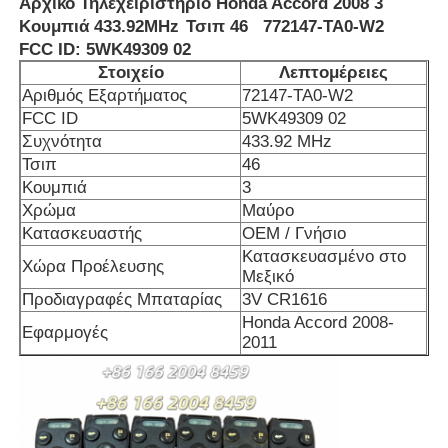
Αρχικό Τηλεχειριστήριο Honda Accord 2008 3
Κουμπιά 433.92MHz
Τσιπ 46 772147-TA0-W2
FCC ID: 5WK49309 02
Στοιχείο
Λεπτομέρειες
Αριθμός Εξαρτήματος
72147-TA0-W2
FCC ID
5WK49309 02
Συχνότητα
433.92 MHz
Τσιπ
46
Κουμπιά
3
Χρώμα
Μαύρο
Κατασκευαστής
OEM / Γνήσιο
Κατασκευασμένο στο
Χώρα Προέλευσης
Μεξικό
Προδιαγραφές Μπαταρίας
3V CR1616
Honda Accord 2008-
Εφαρμογές
2011