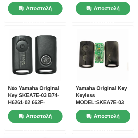
433.87mhz FSK για
ανταλλακτικού:
Αποστολή
Αποστολή
Su-zuki Jim-ny 2005-
35123-K1B-T10,
2017 Χωρίς τσιπ
τηλεχειριστήριο
ερώτησης
ερώτησης
37182-A7 Μόνο
τριών κουμπιών
έλεγχος για χονδρικό
FSK433.92MHz με
MOQ 50pcs
τσιπ ID47
Νέα Yamaha Original
Yamaha Original Key
Key SKEA7E-03 B74-
Keyless
H6261-02 662F-
MODEL:SKEA7E-03
SKEA7D03
Για την Yamaha
Αποστολή
Αποστολή
έξυπνο
τηλεχειριστήριο
ερώτησης
ερώτησης
κλειδί B74-H6261-
02/662F-SKEA7D03