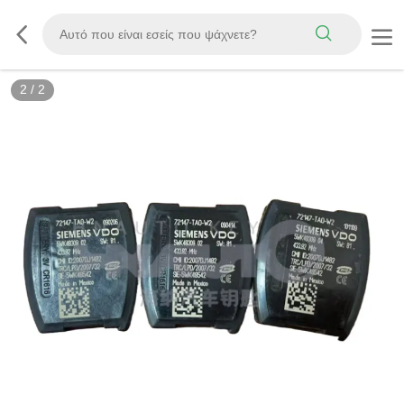
2
/
2