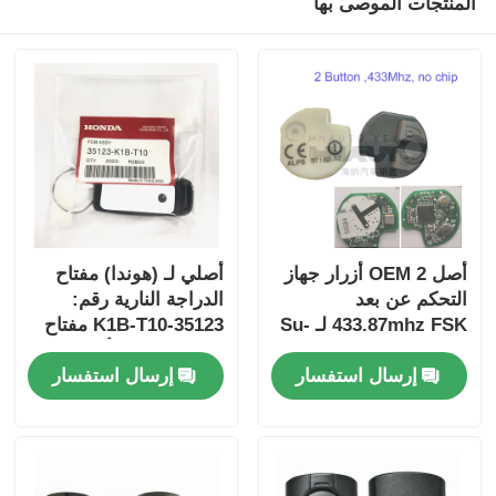
المنتجات الموصى بها
أصل OEM 2 أزرار جهاز
أصلي لـ (هوندا) مفتاح
التحكم عن بعد
الدراجة النارية رقم:
433.87mhz FSK لـ Su-
35123-K1B-T10 مفتاح
zuki Jim-ny 2005-2017
سيارة ذو ثلاثة أزرار
إرسال استفسار
إرسال استفسار
بدون رقاقة 37182-A7
فقط التحكم للجملة
MOQ 50pcs