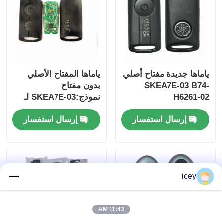
ياماها جديدة مفتاح أصلي
ياماها المفتاح الأصلي
SKEA7E-03 B74-
بدون مفتاح
H6261-02
نموذج:SKEA7E-03 لـ
Yamaha Smart
إرسال استفسار
إرسال استفسار
Remote Key B74-
H6261-02/662F-
SKEA7D03
icey
11:43 AM