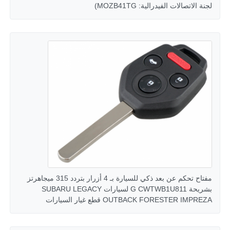
لجنة الاتصالات الفيدرالية: MOZB41TG)
حول بنا
جولة في المعمل
ضبط الجودة
اتصل بنا
أخبار
مفتاح تحكم عن بعد ذكي للسيارة بـ 4 أزرار بتردد 315 ميجاهرتز
بشريحة G CWTWB1U811 لسيارات SUBARU LEGACY
جميع القضايا
OUTBACK FORESTER IMPREZA قطع غيار السيارات
مفاتيح السيارة