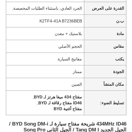
القدرة على العرض
الجرد العادي، باستثناء الطلبات المخصصة.
ب.ن
K2TF4-41A B7236BEB
مادة
بلاستيك + معدن
مقاس
الحجم الأصلي
يكتب
مفاتيح السيارة
الجودة
ممتاز
مكان المنشأ
الصين
مفتاح 434 ميغا هرتز لـ BYD
,
تسليط الضوء:
ID46 مفتاح رقاقة لـ BYD
,
مفتاح أغنية BYD
434MHz ID46 شريحة مفتاح سيارة لـ BYD Song DM-i /
الجيل الجديد Tang DM I / الجيل الثاني Song Pro