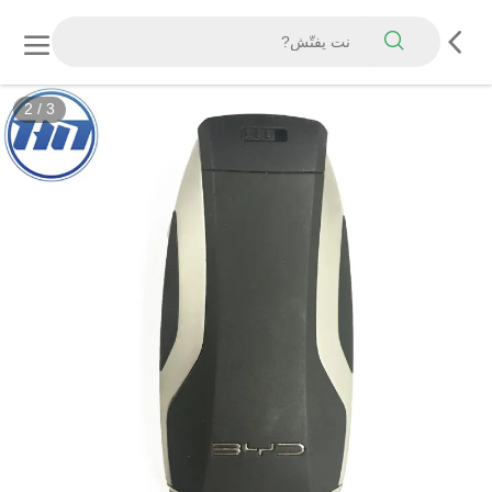
2
/
3