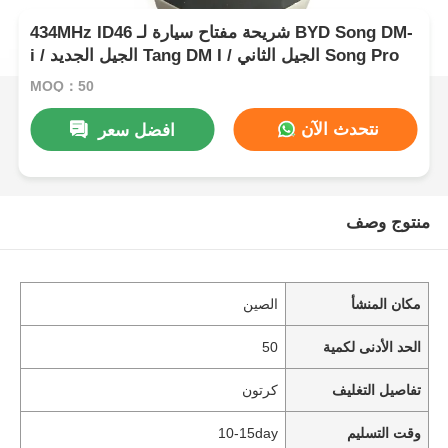
434MHz ID46 شريحة مفتاح سيارة لـ BYD Song DM-
i / الجيل الجديد Tang DM I / الجيل الثاني Song Pro
MOQ：50
نتحدث الآن
افضل سعر
منتوج وصف
مكان المنشأ
الصين
الحد الأدنى لكمية
50
تفاصيل التغليف
كرتون
وقت التسليم
10-15day