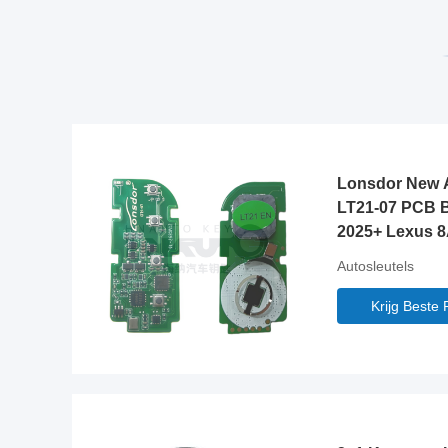
Lonsdor New A
LT21-07 PCB B
2025+ Lexus 
314/315/433/4
Autosleutels
Voor K518/K
Krijg Beste P