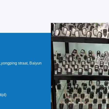
onverkochte
,yongping straat, Baiyun
ijd)