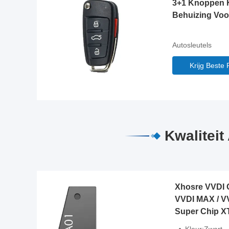
3+1 Knoppen K
Behuizing Voo
Autosleutels
Krijg Beste P
Kwaliteit
Xhosre VVDI C
VVDI MAX / V
Super Chip X
Chip