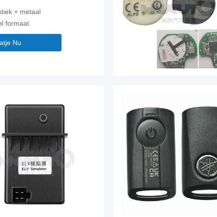
stiek + metaal
el formaat
atje Nu