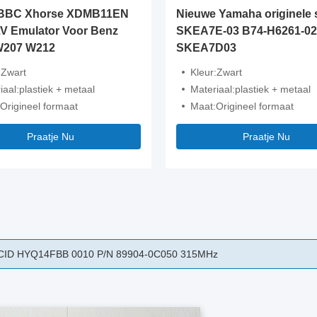
BBC Xhorse XDMB11EN
Nieuwe Yamaha originele s
V Emulator Voor Benz
SKEA7E-03 B74-H6261-02
W207 W212
SKEA7D03
:Zwart
Kleur:Zwart
iaal:plastiek + metaal
Materiaal:plastiek + metaal
Origineel formaat
Maat:Origineel formaat
Praatje Nu
Praatje Nu
nz stuur ELV motor richting slot motor W204 W212 stuurkolom