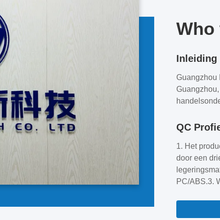
Who w
Inleiding
Guangzhou Ha
Guangzhou, i
handelsonde
integreert.O
afstandsbedi
QC Profi
sleuteltrans
1. Het prod
programmeer
door een dri
principe van
legeringsmat
filosofie van
PC/ABS.3. W
"bulk leveri
samen met te
garantie, on