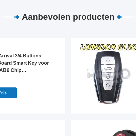
Aanbevolen producten
rrival 3/4 Buttons
oard Smart Key voor
8AB6 Chip
34MHZ Board No.6100
W100/K518PRO
rijs