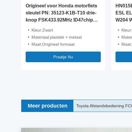
Origineel voor Honda motorfiets
HN015
sleutel PN: 35123-K1B-T10 drie-
ESL EL
knop FSK433.92MHz ID47chip
W204 
afstandsbediening auto sleutel
Kleur:Zwart
Kleur
Materiaal:plastiek + metaal
Mater
Maat:Origineel formaat
Maat:
Praatje Nu
Meer producten
Oorspronkelijke Mercedes Be