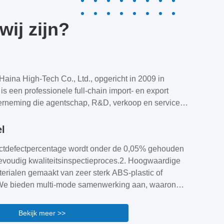
ij zijn?
ina High-Tech Co., Ltd., opgericht in 2009 in
s een professionele full-chain import- en export
rneming die agentschap, R&D, verkoop en service
nze kernactiviteiten omvatten autosleutels (smart,
ening, mechanisch), sleutelbehuizingen,
el
ponderchips en professionele
uctdefectpercentage wordt onder de 0,05% gehouden
apparatuur voor sleutels.We houden ons aan het
evoudig kwaliteitsinspectieproces.2. Hoogwaardige
 "Integriteit als basis, Win-Win Ontwikkeling" en de
erialen gemaakt van zeer sterk ABS-plastic of
 "klanten bedienen met ...
e bieden multi-mode samenwerking aan, waaronder
ng, maatwerk en regionale vertegenwoordiging",
chnische training en 24-uurs consultatie.4. 1-2 jaar
Bekijk meer >>
e-stop service inclusief retourneren en ruilen van