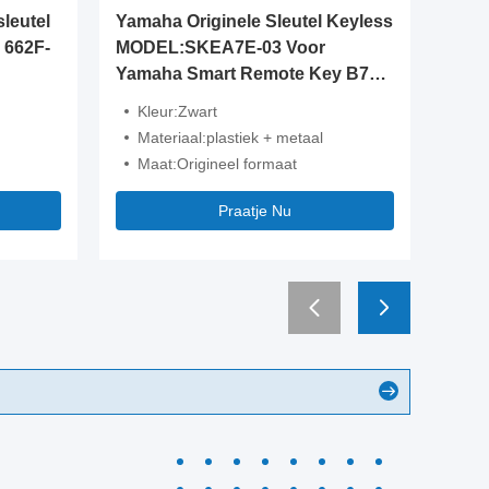
leutel
Yamaha Originele Sleutel Keyless
Grooth
 662F-
MODEL:SKEA7E-03 Voor
Sleutel
Yamaha Smart Remote Key B74-
2020 K
H6261-02/662F-SKEA7D03
TQ8-FO
Kleur:Zwart
Knop
Materiaal:plastiek + metaal
Freq
Maat:Origineel formaat
Chip:
Praatje Nu