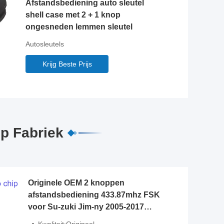
Afstandsbediening auto sleutel
shell case met 2 + 1 knop
ongesneden lemmen sleutel
Autosleutels
Krijg Beste Prijs
lp Fabriek
Originele OEM 2 knoppen
afstandsbediening 433.87mhz FSK
voor Su-zuki Jim-ny 2005-2017
Zonder chip 37182-A7 Alleen