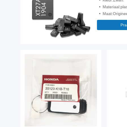
Kleur:Zwart
Materiaal:pla
Maat:Origine
Pra