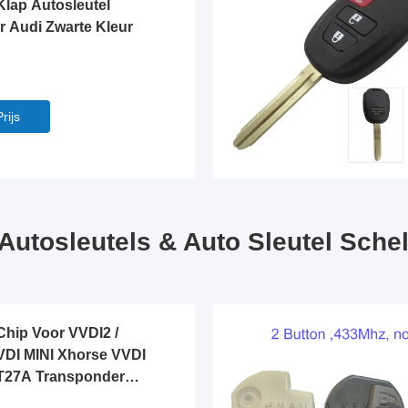
lap Autosleutel
r Audi Zwarte Kleur
rijs
 Autosleutels & Auto Sleutel Sche
hip Voor VVDI2 /
VDI MINI Xhorse VVDI
T27A Transponder