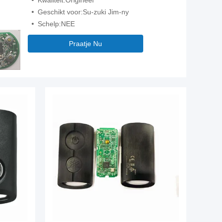
Kwaliteit:Origineel
besturing voor groothandel MOQ
Geschikt voor:Su-zuki Jim-ny
50pcs
Schelp:NEE
Praatje Nu