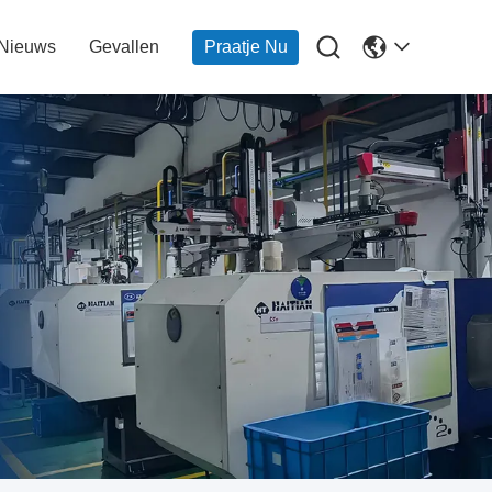

Nieuws
Gevallen
Praatje Nu