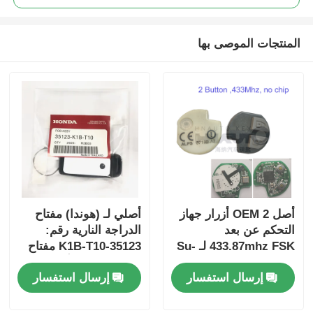
المنتجات الموصى بها
أصل OEM 2 أزرار جهاز
أصلي لـ (هوندا) مفتاح
التحكم عن بعد
الدراجة النارية رقم:
433.87mhz FSK لـ Su-
35123-K1B-T10 مفتاح
zuki Jim-ny 2005-2017
سيارة ذو ثلاثة أزرار
إرسال استفسار
إرسال استفسار
بدون رقاقة 37182-A7
فقط التحكم للجملة
MOQ 50pcs