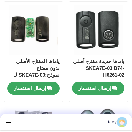
ياماها جديدة مفتاح أصلي
ياماها المفتاح الأصلي
SKEA7E-03 B74-
بدون مفتاح
H6261-02
نموذج:SKEA7E-03 لـ
Yamaha Smart
إرسال استفسار
إرسال استفسار
Remote Key B74-
منزل
H6261-02/662F-
SKEA7D03
المنتجات
icey
أشرطة فيديو