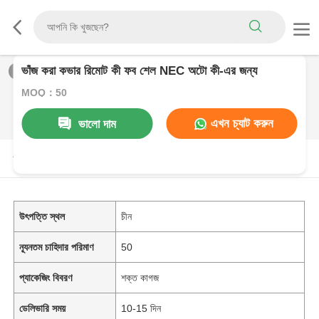
ভাঁজ করা কভার রিমোট কী ফব শেল NEC অটো কী-এর জন্য
1
/
0
MOQ：50
এখন চ্যাট করুন
ভালো দাম
পণ্যের বর্ণনা
উৎপত্তি স্থল
চীন
ন্যূনতম চাহিদার পরিমাণ
50
প্যাকেজিং বিবরণ
শক্ত কাগজ
ডেলিভারি সময়
10-15 দিন