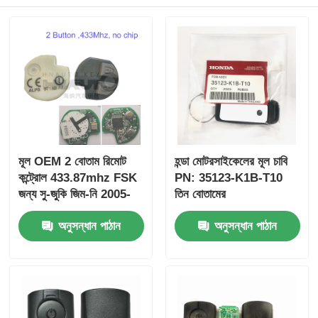
মূল OEM 2 বোতাম রিমোট
হন্ডা মোটরসাইকেলের মূল চাবি
কন্ট্রোল 433.87mhz FSK
PN: 35123-K1B-T10
জন্য সু-জুকি জিম-নি 2005-
তিন বোতামের
2017 ছাড়া চিপ 37182-A7
FSK433.92MHz
অনুসন্ধান পাঠান
অনুসন্ধান পাঠান
শুধুমাত্র নিয়ন্ত্রণ জন্য পাইকারি
ID47chip দূরবর্তী গাড়ির চাবি
MOQ 50pcs