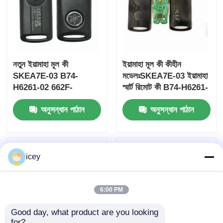
নতুন ইয়ামাহা মূল কী
ইয়ামাহা মূল কী কীহীন
SKEA7E-03 B74-
মডেলঃSKEA7E-03 ইয়ামাহা
H6261-02 662F-
স্মার্ট রিমোট কী B74-H6261-
SKEA7D03
02/662F-SKEA7D03 এর
অনুসন্ধান পাঠান
অনুসন্ধান পাঠান
জন্য
icey
বাড়ি
পণ্য
6:00 PM
Good day, what product are you looking 
ভিডিও
for?