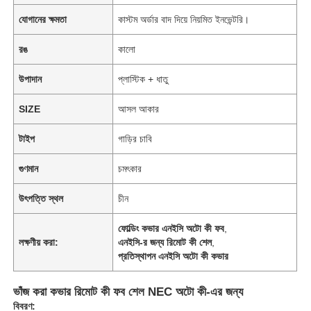
যোগানের ক্ষমতা
কাস্টম অর্ডার বাদ দিয়ে নিয়মিত ইনভেন্টরি।
রঙ
কালো
উপাদান
প্লাস্টিক + ধাতু
SIZE
আসল আকার
টাইপ
গাড়ির চাবি
গুণমান
চমৎকার
উৎপত্তি স্থল
চীন
ফোল্ডিং কভার এনইসি অটো কী ফব
,
লক্ষণীয় করা:
এনইসি-র জন্য রিমোট কী শেল
,
প্রতিস্থাপন এনইসি অটো কী কভার
ভাঁজ করা কভার রিমোট কী ফব শেল NEC অটো কী-এর জন্য
বিবরণ: