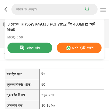
3 বোতাম KR55WK49333 PCF7952 চিপ 433MHz স্মার্ট
1
/
0
রিমোট
MOQ：50
এখন চ্যাট করুন
ভালো দাম
পণ্যের বর্ণনা
উৎপত্তি স্থল
চীন
ন্যূনতম চাহিদার পরিমাণ
50
প্যাকেজিং বিবরণ
শক্ত কাগজ
ডেলিভারি সময়
10-15 দিন