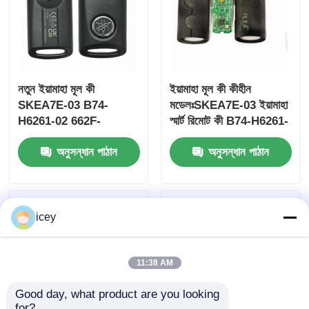
নতুন ইয়ামাহা মূল কী
ইয়ামাহা মূল কী কীহীন
SKEA7E-03 B74-
মডেলঃSKEA7E-03 ইয়ামাহা
H6261-02 662F-
স্মার্ট রিমোট কী B74-H6261-
SKEA7D03
02/662F-SKEA7D03 এর
অনুসন্ধান পাঠান
অনুসন্ধান পাঠান
জন্য
icey
বাড়ি
পণ্য
11:38 AM
Good day, what product are you looking 
ভিডিও
for?