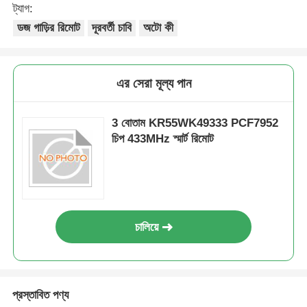
ট্যাগ:
ডজ গাড়ির রিমোট
দূরবর্তী চাবি
অটো কী
এর সেরা মূল্য পান
3 বোতাম KR55WK49333 PCF7952
চিপ 433MHz স্মার্ট রিমোট
চালিয়ে
প্রস্তাবিত পণ্য