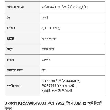
যোগানের ক্ষমতা
কাস্টম অর্ডার বাদ দিয়ে নিয়মিত ইনভেন্টরি।
রঙ
কালো
উপাদান
প্লাস্টিক + ধাতু
SIZE
আসল আকার
টাইপ
গাড়ির চাবি
গুণমান
চমৎকার
উৎপত্তি স্থল
চীন
3 बटन स्मार्ट रिमोट 433MHz
,
লক্ষণীয় করা:
PCF7952 চিপ কার রিমোট
,
গ্যারান্টি সহ অটো কী রিমোট
3 বোতাম KR55WK49333 PCF7952 চিপ 433MHz স্মার্ট রিমোট
বিবরণ: