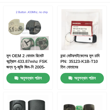
মূল OEM 2 বোতাম রিমোট
হন্ডা মোটরসাইকেলের মূল চাবি
কন্ট্রোল 433.87mhz FSK
PN: 35123-K1B-T10
জন্য সু-জুকি জিম-নি 2005-
তিন বোতামের
2017 ছাড়া চিপ 37182-A7
FSK433.92MHz
অনুসন্ধান পাঠান
অনুসন্ধান পাঠান
শুধুমাত্র নিয়ন্ত্রণ জন্য পাইকারি
ID47chip দূরবর্তী গাড়ির চাবি
MOQ 50pcs