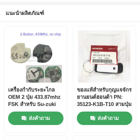
แนะนำผลิตภัณฑ์
เครื่องกํากับระยะไกล
ของแท้สําหรับกุญแจจักร
OEM 2 ปุ่ม 433.87mhz
ยานยนต์ฮอนด้า PN:
FSK สําหรับ Su-zuki
35123-K1B-T10 สามปุ่ม
Jim-ny 2005-2017 ไม่มี
FSK433.92MHz
ส่งคำถาม
ส่งคำถาม
ชิป 37182-A7 เพียงควบ
ID47chip กุญแจรถยนต์
คุมสําหรับขายส่ง MOQ
ไกล
50pcs