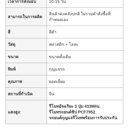
เวลาการส่งมอบ
10-15 วัน
สินค้าคงคลังปกติ ไม่รวมคำสั่งซื้อที่
สามารถในการผลิต
กำหนดเอง
สี
สีดำ
วัสดุ
พลาสติก + โลหะ
ขนาด
ขนาดดั้งเดิม
พิมพ์
กุญแจรถ
คุณภาพ
ยอดเยี่ยม
สถานที่กำเนิด
จีน
รีโมทอัจฉริยะ 3 ปุ่ม 433MHz
,
แสงสูง:
รีโมทรถยนต์ชิป PCF7952
,
รถยนต์กุญแจรีโมทพร้อมการรับประกัน