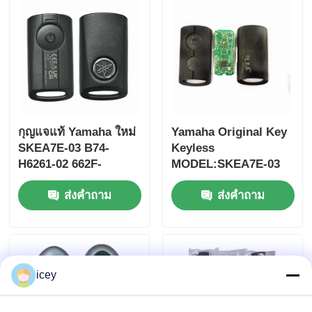
กุญแจแท้ Yamaha ใหม่
Yamaha Original Key
SKEA7E-03 B74-
Keyless
H6261-02 662F-
MODEL:SKEA7E-03
SKEA7D03
สําหรับ Yamaha Smart
ส่งคำถาม
ส่งคำถาม
Remote Key B74-
H6261-02/662F-
บ้าน
SKEA7D03
ผลิตภัณฑ์
icey
วิดีโอ