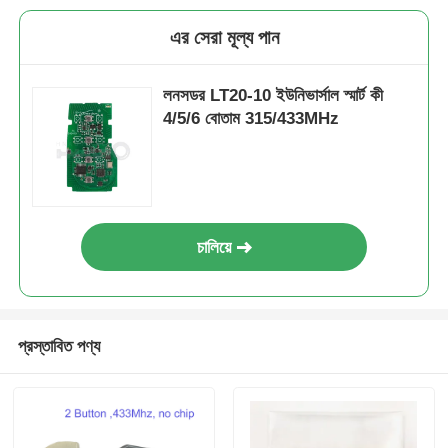
এর সেরা মূল্য পান
গাড়ির চাবির শেল
লনসডর LT20-10 ইউনিভার্সাল স্মার্ট কী
গাড়ির চাবি ব্লেড
4/5/6 বোতাম 315/433MHz
একক কোণ মিলিং কাটার
গাড়ির চাবি প্রোগ্রামার
চালিয়ে
ট্রান্সপন্ডার চিপ
প্রস্তাবিত পণ্য
তালা প্রস্তুতকারক যন্ত্র
কেইডিআই স্মার্ট কী