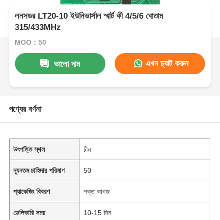
লনসডর LT20-10 ইউনিভার্সাল স্মার্ট কী 4/5/6 বোতাম
315/433MHz
MOQ：50
এখন চ্যাট করুন
ভালো দাম
পণ্যের বর্ণনা
উৎপত্তি স্থল
চীন
ন্যূনতম চাহিদার পরিমাণ
50
প্যাকেজিং বিবরণ
শক্ত কাগজ
ডেলিভারি সময়
10-15 দিন