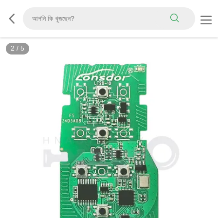
2
/
5