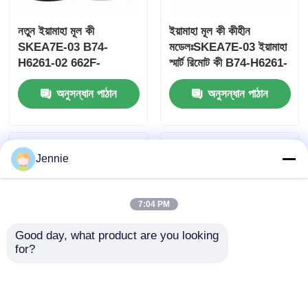
নতুন ইয়ামাহা মূল কী
ইয়ামাহা মূল কী কীহীন
SKEA7E-03 B74-
মডেলঃSKEA7E-03 ইয়ামাহা
H6261-02 662F-
স্মার্ট রিমোট কী B74-H6261-
SKEA7D03
02/662F-SKEA7D03 এর
অনুসন্ধান পাঠান
অনুসন্ধান পাঠান
জন্য
Jennie
7:04 PM
Good day, what product are you looking 
for?
২০২৪-২০২৫ হুন্ডাই টাস্কন
২০০৯-২০১৪ TL স্মার্ট রিমোট
এফওবি স্মার্ট কী ৪+১ বোতাম
কী ফব ৩+১ বোতাম
৪৩৩ মেগাহার্টজ আইডি৪এ
FSK313.8mhz /