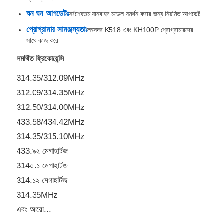
ঘন ঘন আপডেটঃ
সর্বশেষতম যানবাহন মডেল সমর্থন করার জন্য নিয়মিত আপডেট
প্রোগ্রামার সামঞ্জস্যতাঃ
লনসদর K518 এবং KH100P প্রোগ্রামারদের
সাথে কাজ করে
সমর্থিত ফ্রিকোয়েন্সি
314.35/312.09MHz
312.09/314.35MHz
312.50/314.00MHz
433.58/434.42MHz
314.35/315.10MHz
433.৯২ মেগাহার্টজ
বাড়ি
314০.১ মেগাহার্টজ
314.১২ মেগাহার্টজ
পণ্য
314.35MHz
এবং আরো...
ভিডিও