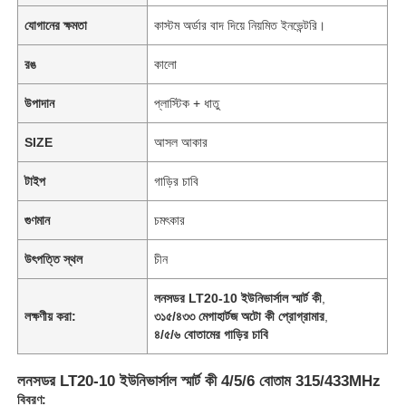
যোগানের ক্ষমতা
কাস্টম অর্ডার বাদ দিয়ে নিয়মিত ইনভেন্টরি।
রঙ
কালো
উপাদান
প্লাস্টিক + ধাতু
SIZE
আসল আকার
টাইপ
গাড়ির চাবি
গুণমান
চমৎকার
উৎপত্তি স্থল
চীন
লনসডর LT20-10 ইউনিভার্সাল স্মার্ট কী
,
লক্ষণীয় করা:
৩১৫/৪৩৩ মেগাহার্টজ অটো কী প্রোগ্রামার
,
৪/৫/৬ বোতামের গাড়ির চাবি
লনসডর LT20-10 ইউনিভার্সাল স্মার্ট কী 4/5/6 বোতাম 315/433MHz
বিবরণ: