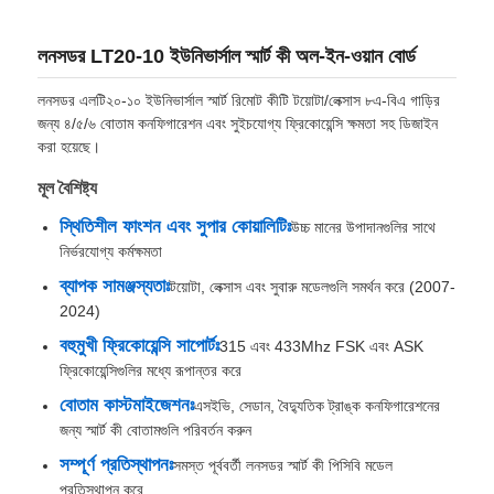
লনসডর LT20-10 ইউনিভার্সাল স্মার্ট কী অল-ইন-ওয়ান বোর্ড
লনসডর এলটি২০-১০ ইউনিভার্সাল স্মার্ট রিমোট কীটি টয়োটা/লেক্সাস ৮এ-বিএ গাড়ির
জন্য ৪/৫/৬ বোতাম কনফিগারেশন এবং সুইচযোগ্য ফ্রিকোয়েন্সি ক্ষমতা সহ ডিজাইন
করা হয়েছে।
মূল বৈশিষ্ট্য
স্থিতিশীল ফাংশন এবং সুপার কোয়ালিটিঃ
উচ্চ মানের উপাদানগুলির সাথে
নির্ভরযোগ্য কর্মক্ষমতা
ব্যাপক সামঞ্জস্যতাঃ
টয়োটা, লেক্সাস এবং সুবারু মডেলগুলি সমর্থন করে (2007-
2024)
বহুমুখী ফ্রিকোয়েন্সি সাপোর্টঃ
315 এবং 433Mhz FSK এবং ASK
ফ্রিকোয়েন্সিগুলির মধ্যে রূপান্তর করে
বোতাম কাস্টমাইজেশনঃ
এসইভি, সেডান, বৈদ্যুতিক ট্রাঙ্ক কনফিগারেশনের
জন্য স্মার্ট কী বোতামগুলি পরিবর্তন করুন
সম্পূর্ণ প্রতিস্থাপনঃ
সমস্ত পূর্ববর্তী লনসডর স্মার্ট কী পিসিবি মডেল
প্রতিস্থাপন করে