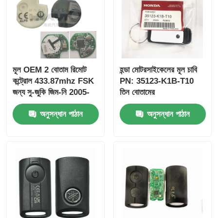
মূল OEM 2 বোতাম রিমোট
হন্ডা মোটরসাইকেলের মূল চাবি
কন্ট্রোল 433.87mhz FSK
PN: 35123-K1B-T10
জন্য সু-জুকি জিম-নি 2005-
তিন বোতামের
2017 ছাড়া চিপ 37182-A7
FSK433.92MHz
অনুসন্ধান পাঠান
অনুসন্ধান পাঠান
শুধুমাত্র নিয়ন্ত্রণ জন্য পাইকারি
ID47chip দূরবর্তী গাড়ির চাবি
MOQ 50pcs