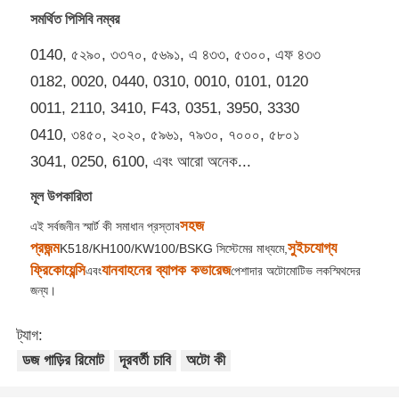
সমর্থিত পিসিবি নম্বর
আমাদের সম্পর্কে
0140, ৫২৯০, ৩৩৭০, ৫৬৯১, এ ৪৩৩, ৫৩০০, এফ ৪৩৩
0182, 0020, 0440, 0310, 0010, 0101, 0120
0011, 2110, 3410, F43, 0351, 3950, 3330
কারখানা ভ্রমণ
0410, ৩৪৫০, ২০২০, ৫৯৬১, ৭৯৩০, ৭০০০, ৫৮০১
3041, 0250, 6100, এবং আরো অনেক...
মান নিয়ন্ত্রণ
মূল উপকারিতা
আমাদের সাথে যোগাযোগ করুন
সহজ
এই সর্বজনীন স্মার্ট কী সমাধান প্রস্তাব
প্রজন্ম
সুইচযোগ্য
K518/KH100/KW100/BSKG সিস্টেমের মাধ্যমে,
ফ্রিকোয়েন্সি
যানবাহনের ব্যাপক কভারেজ
এবং
পেশাদার অটোমোটিভ লকস্মিথদের
খবর
জন্য।
সব ক্ষেত্রেই
ট্যাগ:
ডজ গাড়ির রিমোট
দূরবর্তী চাবি
অটো কী
অটো কী