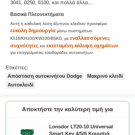
3041, 0250, 6100, και πολλά άλλα...
Βασικά Πλεονεκτήματα
αυτοκινητοκινητοκινητοκινητοκινητοκινητοκινητοκινητο
Αυτή η καθολική λύση έξυπνου κλειδιού προσφέρει
εύκολη δημιουργία
μέσω συστημάτων
Λεπίδα κλειδιού αυτοκινήτου
εναλλασσόμενες
K518/KH100/KW100/BSKG, με
συχνότητες
εκτεταμένη κάλυψη οχημάτων
και
για επαγγελματίες κλειδαράδες αυτοκινήτων.
Μονόγωνη μηχανή κοπής
Ετικέττες:
βασικός προγραμματιστής αυτοκινήτων
Απόσταση αυτοκινήτου Dodge
Μακρινό κλειδί
Αυτοκλειδί
τσιπ αναμεταδοτών
Αποκτήστε την καλύτερη τιμή για
Μηχανή κλειδαριού
Lonsdor LT20-10 Universal
Κλειδί KEYDIY έξυπνο
Smart Key 4/5/6 Κουμπιά