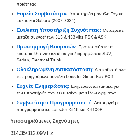
ποιότητας
Ευρεία Συμβατότητα:
Υποστηρίζει μοντέλα Toyota,
Lexus και Subaru (2007-2024)
Ευέλικτη Υποστήριξη Συχνότητας:
Μετατρέπει
μεταξύ συχνοτήτων 315 & 433Mhz FSK & ASK
Προσαρμογή Κουμπιών:
Τροποποιήστε τα
κουμπιά έξυπνου κλειδιού για διαμορφώσεις SUV,
Sedan, Electrical Trunk
Ολοκληρωμένη Αντικατάσταση:
Αντικαθιστά όλα
τα προηγούμενα μοντέλα Lonsdor Smart Key PCB
Συχνές Ενημερώσεις:
Ενημερώνεται τακτικά για
την υποστήριξη των τελευταίων μοντέλων οχημάτων
Αρχική Σελίδα
Συμβατότητα Προγραμματιστή:
Λειτουργεί με
προγραμματιστές Lonsdor K518 και KH100P
Προϊόντα
Υποστηριζόμενες Συχνότητες
314.35/312.09MHz
Βίντεο