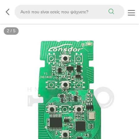
2
/
5