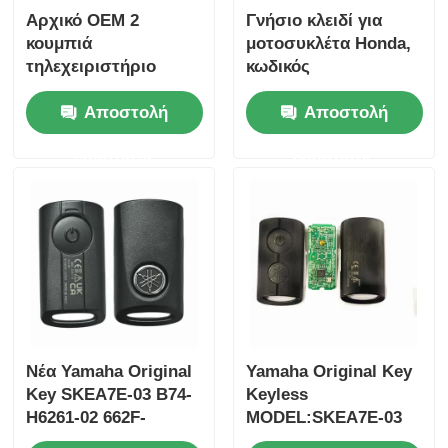
Αρχικό OEM 2
Γνήσιο κλειδί για
κουμπιά
μοτοσυκλέτα Honda,
τηλεχειριστήριο
κωδικός
433.87mhz FSK για
ανταλλακτικού:
Αποστολή
Αποστολή
Su-zuki Jim-ny 2005-
35123-K1B-T10,
2017 Χωρίς τσιπ
τηλεχειριστήριο
ερώτησης
ερώτησης
37182-A7 Μόνο
τριών κουμπιών
έλεγχος για χονδρικό
FSK433.92MHz με
MOQ 50pcs
τσιπ ID47
Νέα Yamaha Original
Yamaha Original Key
Key SKEA7E-03 B74-
Keyless
H6261-02 662F-
MODEL:SKEA7E-03
SKEA7D03
Για την Yamaha