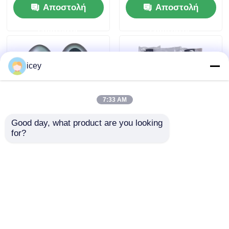
Αποστολή
Αποστολή
έξυπνο
τηλεχειριστήριο
ερώτησης
ερώτησης
κλειδί B74-H6261-
02/662F-SKEA7D03
icey
7:33 AM
Good day, what product are you looking 
for?
2024-2025 Hyundai
2009-2014 TL Smart
Tuscon FOB Smart
Remote Key Fob 3+1
Key 4+1 Button
κουμπιά
433MHz ID4A 95440-
FSK313.8mhz /
Αποστολή
Αποστολή
N9500 ​​Proximity
PCF7945A / HITAG 2 /
Remote Key
46 CHIP / FCC ID:
ερώτησης
ερώτησης
M3N5WY8145 /
HON66
Αρχική Σελίδα
Περίπου εμείς
επαφή
Desktop Site