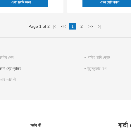
এখন চ্যাট করুন
এখন চ্যাট করুন
Page 1 of 2
|
<
<<
1
2
>>
>
|
 চাবির শেল
গাড়ির চাবি ব্লেড
 চাবি প্রোগ্রামার
ট্রান্সপন্ডার চিপ
ই স্মার্ট কী
বার্তা
অটো কী