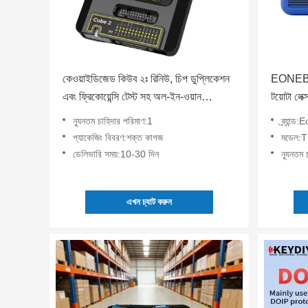
কেওয়াইডিজেড কিউব ২ঃ রিনিউ, চিপ ডুপ্লিকেশন
EONEBOS
এবং ফ্রিকোয়েন্সি টেস্ট সহ অল-ইন-ওয়ান
টয়োটা লেক
অটোমোটিভ কী প্রোগ্রামার
ন্যূনতম চাহিদার পরিমাণ:1
ব্র্যান
প্যাকেজিং বিবরণ:শক্ত কাগজ
মডেল:
ডেলিভারি সময়:10-30 দিন
ন্যূনতম
এখন চ্যাট করুন