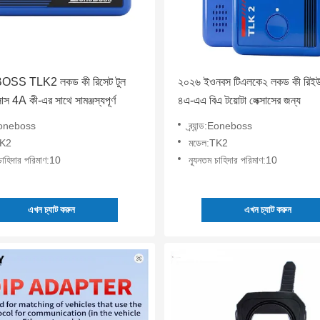
S TLK2 লকড কী রিসেট টুল
২০২৬ ইওনবস টিএলকে২ লকড কী রিইউ
্সাস 4A কী-এর সাথে সামঞ্জস্যপূর্ণ
৪এ-এএ বিএ টয়োটা লেক্সাসের জন্য
্ড:Eoneboss
ব্র্যান্ড:Eoneboss
TK2
মডেল:TK2
 চাহিদার পরিমাণ:10
ন্যূনতম চাহিদার পরিমাণ:10
এখন চ্যাট করুন
এখন চ্যাট করুন