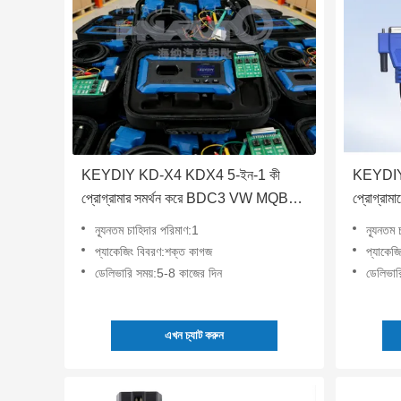
KEYDIY KD-X4 KDX4 5-ইন-1 কী
KEYDIY 
প্রোগ্রামার সমর্থন করে BDC3 VW MQB49
প্রোগ্রাম
5C∙ KD Max KD Mate Mini Prog কে
ন্যূনতম চাহিদার পরিমাণ:1
ন্যূনতম
একীভূত করে কী কপি জেনারেশন ও প্রোগ্রামিং এর
প্যাকেজিং বিবরণ:শক্ত কাগজ
প্যাকেজ
জন্য
ডেলিভারি সময়:5-8 কাজের দিন
ডেলিভার
এখন চ্যাট করুন