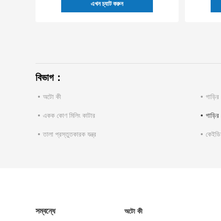
এখন চ্যাট করুন
বিভাগ：
অটো কী
গাড়ির
একক কোণ মিলিং কাটার
গাড়ির
তালা প্রস্তুতকারক যন্ত্র
কেইডিআ
সম্বন্ধে
অটো কী