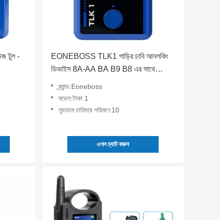
জ টুল -
EONEBOSS TLK1 গাড়ির চাবি আনলকিং
ডিভাইস 8A-AA BA B9 B8 এর সাথে
সামঞ্জস্যপূর্ণ
ব্র্যান্ড:Eoneboss
মডেল:টাকা 1
ন্যূনতম চাহিদার পরিমাণ:10
এখন চ্যাট করুন