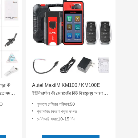
্রো কী
Autel MaxiIM KM100 / KM100E
়তে সমর্থন
ইউনিভার্সাল কী জেনারেটর কিট বিনামূল্যে অনলাইন
আজীবন আপডেট
RO
ন্যূনতম চাহিদার পরিমাণ:50
প্যাকেজিং বিবরণ:শক্ত কাগজ
ডেলিভারি সময়:10-15 দিন