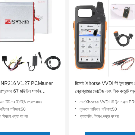
ন HNR216 V1.27 PCMtuner
রিমোট Xhorse VVDI কী টুল ম্যাক্স প
গ্রামার 67 মডিউল সমর্থন
প্রোগ্রামার ভোল্টেজ এবং লিক কারেন্ট পড
m Pinout ডায়াগ্রাম
করে
িএম টিউনার ইসিইউ প্রোগ্রামার
নাম:Xhorse VVDI কী টুল ম্যাক্স P
 চাহিদার পরিমাণ:50
ন্যূনতম চাহিদার পরিমাণ:50
িং বিবরণ:শক্ত কাগজ
প্যাকেজিং বিবরণ:শক্ত কাগজ