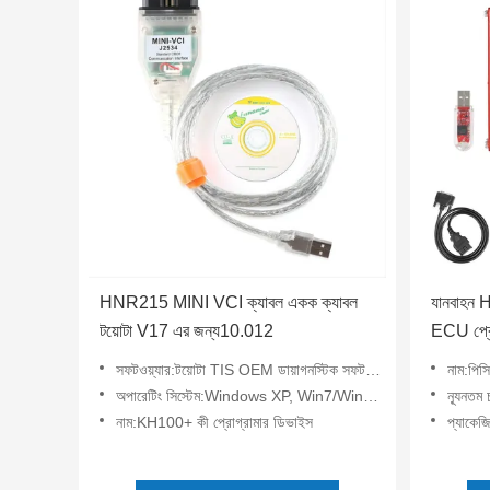
HNR215 MINI VCI ক্যাবল একক ক্যাবল
যানবাহ
টয়োটা V17 এর জন্য10.012
ECU প্রো
Checksu
সফটওয়্যার:টয়োটা TIS OEM ডায়াগনস্টিক সফটওয়্যার
নাম:পিস
অপারেটিং সিস্টেম:Windows XP, Win7/Win8/Win10
ন্যূনতম
নাম:KH100+ কী প্রোগ্রামার ডিভাইস
প্যাকেজ