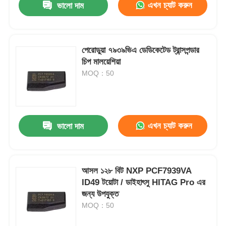
এখন চ্যাট করুন
ভালো দাম
পেরোডুয়া ৭৯৩৯ভিএ ডেডিকেটেড ট্রান্সপন্ডার
চিপ মালয়েশিয়া
MOQ：50
এখন চ্যাট করুন
ভালো দাম
আসল ১২৮ বিট NXP PCF7939VA
ID49 টয়োটা / ডাইহাৎসু HITAG Pro এর
জন্য উপযুক্ত
MOQ：50