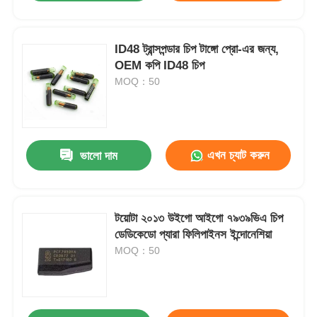
ID48 ট্রান্সপন্ডার চিপ টাঙ্গো প্রো-এর জন্য,
OEM কপি ID48 চিপ
MOQ：50
এখন চ্যাট করুন
ভালো দাম
টয়োটা ২০১৩ উইগো আইগো ৭৯৩৯ভিএ চিপ
ডেডিকেডো প্যারা ফিলিপাইনস ইন্দোনেশিয়া
MOQ：50