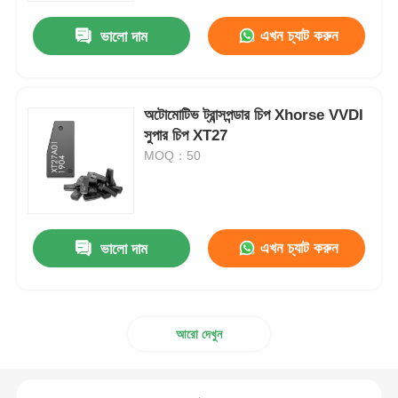
এখন চ্যাট করুন
ভালো দাম
অটোমোটিভ ট্রান্সপন্ডার চিপ Xhorse VVDI
সুপার চিপ XT27
MOQ：50
এখন চ্যাট করুন
ভালো দাম
বাড়ি
আরো দেখুন
পণ্য
ভিডিও