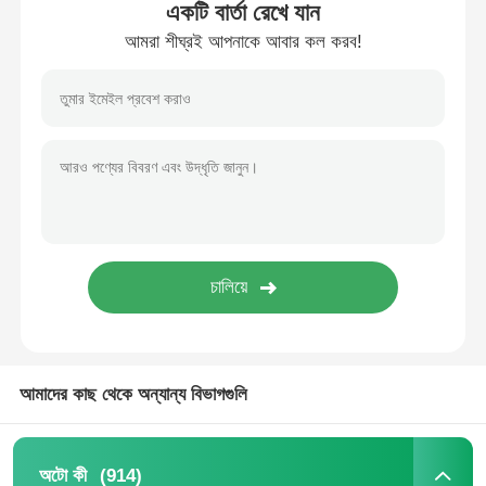
একটি বার্তা রেখে যান
আমরা শীঘ্রই আপনাকে আবার কল করব!
আমাদের সম্পর্কে
কারখানা ভ্রমণ
মান নিয়ন্ত্রণ
আমাদের সাথে যোগাযোগ করুন
খবর
আমাদের কাছ থেকে অন্যান্য বিভাগগুলি
সব ক্ষেত্রেই
অটো কী
(914)
অটো কী