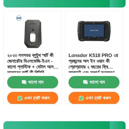
গাড়ির চাবির শেল
গাড়ির চাবি ব্লেড
একক কোণ মিলিং কাটার
২০২৩ লনসডর ব্লুটুথ স্মার্ট কী
Lonsdor K518 PRO ২য়
জেনারেটর বিএসকেজি-ইএন -
প্রজন্মের অল ইন ওয়ান কী
কালো প্লাস্টিক + মেটাল আসল
প্রোগ্রামার ২ বছরের ফ্রি
গাড়ির চাবি প্রোগ্রামার
আকারের স্মার্ট কী পিসিবি
আপডেট এবং সম্পূর্ণ সংস্করণ
আনুষাঙ্গিক সহ
ভালো দাম
ভালো দাম
ট্রান্সপন্ডার চিপ
এখন চ্যাট করুন
এখন চ্যাট করুন
তালা প্রস্তুতকারক যন্ত্র
কেইডিআই স্মার্ট কী