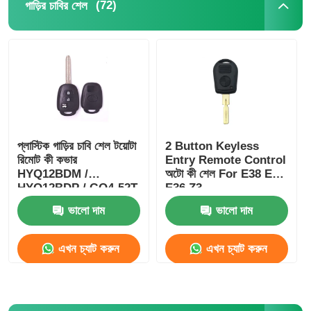
(72)
গাড়ির চাবির শেল
প্লাস্টিক গাড়ির চাবি শেল টয়োটা
2 Button Keyless
রিমোট কী কভার
Entry Remote Control
HYQ12BDM /
অটো কী শেল For E38 E39
HYQ12BDP / GQ4-52T
E36 Z3
ভালো দাম
ভালো দাম
এখন চ্যাট করুন
এখন চ্যাট করুন