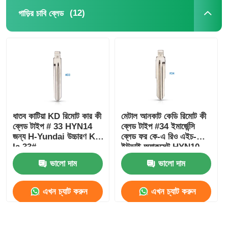
(12)
গাড়ির চাবি ব্লেড
ধাতব কাটিয়া KD রিমোট কার কী
মেটাল আনকাট কেডি রিমোট কী
ব্লেড টাইপ # 33 HYN14
ব্লেড টাইপ #34 ইমার্জেন্সি
জন্য H-Yundai উচ্চারণ K-
ব্লেড ফর কে-এ রিও এইচ-
Ia 33#
ইউন্ডাই অ্যাকসেন্ট HYN10
ভালো দাম
ভালো দাম
এখন চ্যাট করুন
এখন চ্যাট করুন