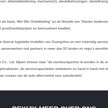
mart, afstandsbediening, mechanisch), sleutelbehuizingen, sleuteltran
 als basis, Win-Win Ontwikkeling" en de filosofie van "klanten bedienen
met groothandelsprijzen en betrouwbare kwaliteit.
e diverse logistieke modellen van Guangzhou en een meertalig service
we samenwerken met partners in meer dan 50 landen en regio's wereldwi
o., Ltd. blijven streven naar "de voorkeurspartner te worden in de we
optimaliseren, de servicecapaciteiten verbeteren en hand in hand met 
uwe oceaan van de auto-aftermarket voor autosleutels!