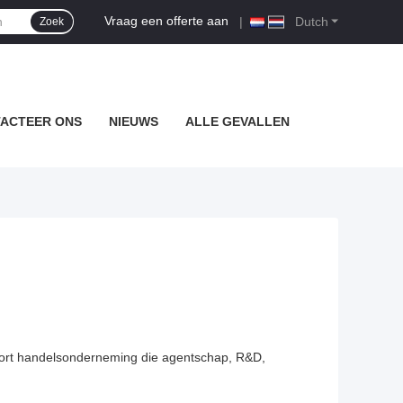
Vraag een offerte aan
|
Dutch
Zoek
ACTEER ONS
NIEUWS
ALLE GEVALLEN
xport handelsonderneming die agentschap, R&D,