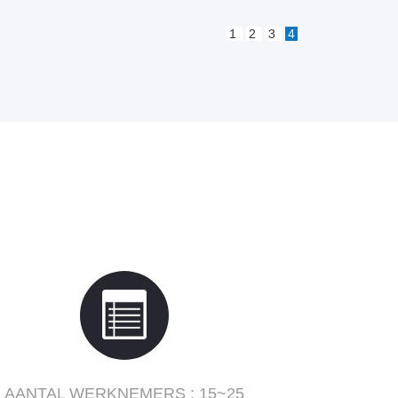
1
2
3
4
AANTAL WERKNEMERS :
15~25