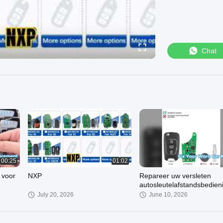
Chat
00:25
01:02
 voor
NXP
Repareer uw versleten
autosleutelafstandsbedien
met deze vervangende
July 20, 2026
June 10, 2026
behuizing