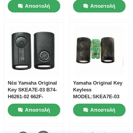
Αποστολή
Αποστολή
Su-zuki Jim-ny 2005-
35123-K1B-T10,
2017 Χωρίς τσιπ
τηλεχειριστήριο
ερώτησης
ερώτησης
37182-A7 Μόνο
τριών κουμπιών
έλεγχος για χονδρικό
FSK433.92MHz με
MOQ 50pcs
τσιπ ID47
Νέα Yamaha Original
Yamaha Original Key
Key SKEA7E-03 B74-
Keyless
Αρχική Σελίδα
H6261-02 662F-
MODEL:SKEA7E-03
SKEA7D03
Για την Yamaha
Αποστολή
Αποστολή
έξυπνο
Προϊόντα
τηλεχειριστήριο
ερώτησης
ερώτησης
κλειδί B74-H6261-
02/662F-SKEA7D03
Βίντεο