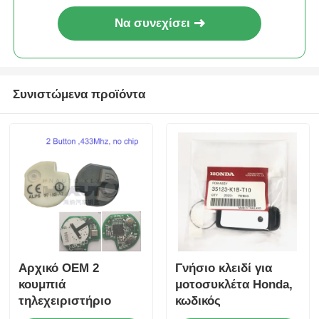
Να συνεχίσει
Συνιστώμενα προϊόντα
Αρχικό OEM 2
Γνήσιο κλειδί για
κουμπιά
μοτοσυκλέτα Honda,
τηλεχειριστήριο
κωδικός
433.87mhz FSK για
ανταλλακτικού: