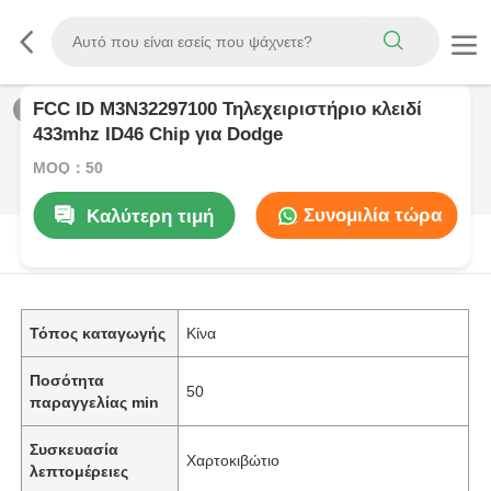
FCC ID M3N32297100 Τηλεχειριστήριο κλειδί
1
/
0
433mhz ID46 Chip για Dodge
MOQ：50
Συνομιλία τώρα
Καλύτερη τιμή
Περιγραφή προϊόντων
Τόπος καταγωγής
Κίνα
Ποσότητα
50
παραγγελίας min
Συσκευασία
Χαρτοκιβώτιο
λεπτομέρειες