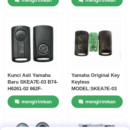
mengirimkan
mengirimkan
Jim-ny 2005-2017
FSK433.92MHz
Tanpa Chip 37182-A7
ID47chip kunci mobil
permintaan
permintaan
Hanya Kontrol untuk
remote
Grosir MOQ 50pcs
Kunci Asli Yamaha
Yamaha Original Key
Baru SKEA7E-03 B74-
Keyless
H6261-02 662F-
MODEL:SKEA7E-03
Rumah
SKEA7D03
Untuk Yamaha Smart
mengirimkan
mengirimkan
Remote Key B74-
H6261-02/662F-
Produk
permintaan
permintaan
SKEA7D03
Video