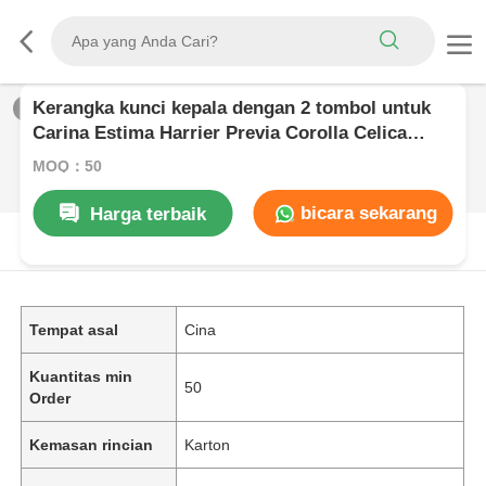
Kerangka kunci kepala dengan 2 tombol untuk
1
/
0
Carina Estima Harrier Previa Corolla Celica
TOY43 tanpa potongan pisau
MOQ：50
bicara sekarang
Harga terbaik
DESKRIPSI PRODUK
Tempat asal
Cina
Kuantitas min
50
Order
Kemasan rincian
Karton